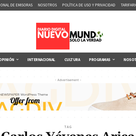
IONAL DE EMISORAS
NOSOTROS
POLÍTICA DE USO Y PRIVACIDAD
TARIFAR
OPINIÓN
INTERNACIONAL
CULTURA
PROGRAMAS
NOSO
- Advertisement -
TAG