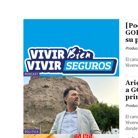
[Po
GOR
su 
Produc
El can
Yévene
PODCAST
Ari
a G
pri
Produc
El can
Yévene
donde 
POLITICA