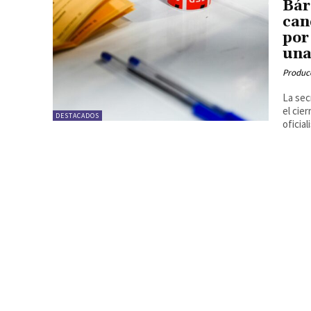
Bár
can
por
una
Produc
La sec
el cie
DESTACADOS
oficial