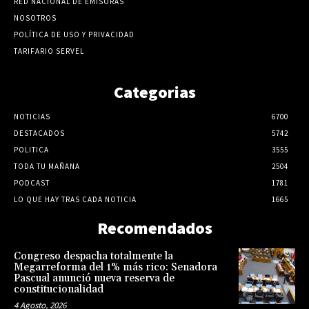
RED NACIONAL DE EMISORAS
NOSOTROS
POLÍTICA DE USO Y PRIVACIDAD
TARIFARIO SERVEL
Categorias
NOTICIAS
6700
DESTACADOS
5742
POLITICA
3555
TODA TU MAÑANA
2504
PODCAST
1781
LO QUE HAY TRAS CADA NOTICIA
1665
Recomendados
Congreso despacha totalmente la
Megarreforma del 1% más rico: Senadora
Pascual anunció nueva reserva de
constitucionalidad
4 Agosto, 2026