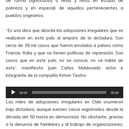
de forma significativa a niñas y niños en estado de
pobreza y en especial, de aquellos pertenecientes a
pueblos originarios.
“Es una obra que aborda las adopciones irregulares que se
realizaron en este país al amparo de la dictadura. Son
cerca de 39 mil casos que fueron enviados a países como
Francia, Italia y que no tienen políticas de reparación. Son
casos que en este país, no se conoce, no se habla de
esto”, manifiesta Juan Carlos Maldonado actor e
integrante de la compañía Kimvn Teatro.
R
00:00
00:00
e
Las miles de adopciones irregulares en Chile ocurrieron
p
bajo dictadura, aunque existen casos registrados desde la
r
década del 50 hasta en democracia. No obstante, gracias
o
a la denuncia de familiares y al trabajo de organizaciones,
d