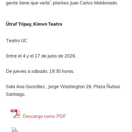
gente tiene que verla”, plantea Juan Carlos Maldonado.
d
u
c
Ütruf Tripay, Kimvn Teatro
t
o
Teatro UC
r
d
Entre el 4 y el 27 de junio de 2026.
e
A
De jueves a sábado, 19:30 horas.
u
d
Sala Ana González , Jorge Washington 26, Plaza Ñuñoa,
i
Santiago.
o
Descarga como PDF