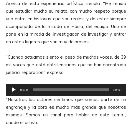
Acerca de esta experiencia artística, señala: “He tenido
o
que estudiar mucho su relato, con mucho respeto porque
r
uno entra en historias que son reales, y de estar siempre
d
acompañada de la mirada de Paula, del equipo. Uno se
e
pone en la mirada del investigador, de investigar y entrar
A
en estos lugares que son muy dolorosos”.
u
d
“Cuando actuamos siento el peso de muchas voces, de 39
i
mil voces que está ahí silenciadas que no han encontrado
o
justicia, reparación”, expresa:
R
00:00
00:00
e
“Nosotros los actores sentimos que somos parte de un
p
engranaje y la obra es mucho más grande que nosotros
r
mismos. Somos un canal para hablar de este tema.”,
o
añade el artista.
d