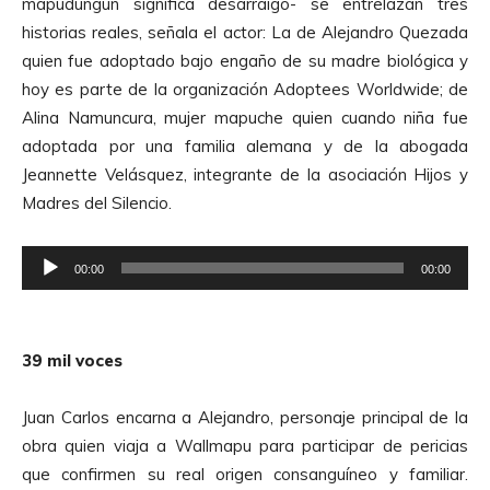
mapudungun significa desarraigo- se entrelazan tres
historias reales, señala el actor: La de Alejandro Quezada
quien fue adoptado bajo engaño de su madre biológica y
hoy es parte de la organización Adoptees Worldwide; de
Alina Namuncura, mujer mapuche quien cuando niña fue
adoptada por una familia alemana y de la abogada
Jeannette Velásquez, integrante de la asociación Hijos y
Madres del Silencio.
R
00:00
00:00
e
p
r
39 mil voces
o
d
Juan Carlos encarna a Alejandro, personaje principal de la
u
obra quien viaja a Wallmapu para participar de pericias
c
que confirmen su real origen consanguíneo y familiar.
t