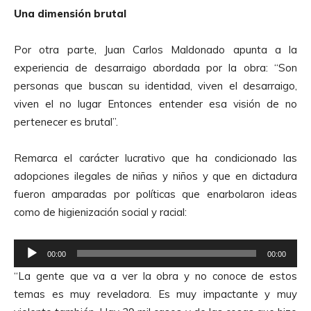
u
Una dimensión brutal
c
t
Por otra parte, Juan Carlos Maldonado apunta a la
o
experiencia de desarraigo abordada por la obra: “Son
r
personas que buscan su identidad, viven el desarraigo,
d
viven el no lugar Entonces entender esa visión de no
e
pertenecer es brutal”.
A
u
Remarca el carácter lucrativo que ha condicionado las
d
adopciones ilegales de niñas y niños y que en dictadura
i
fueron amparadas por políticas que enarbolaron ideas
o
como de higienización social y racial:
R
00:00
00:00
e
“La gente que va a ver la obra y no conoce de estos
p
temas es muy reveladora. Es muy impactante y muy
r