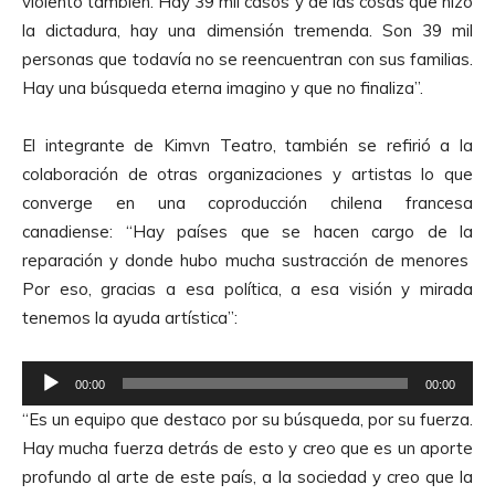
violento también. Hay 39 mil casos y de las cosas que hizo
o
la dictadura, hay una dimensión tremenda. Son 39 mil
d
personas que todavía no se reencuentran con sus familias.
u
Hay una búsqueda eterna imagino y que no finaliza”.
c
t
El integrante de Kimvn Teatro, también se refirió a la
o
colaboración de otras organizaciones y artistas lo que
r
converge en una coproducción chilena francesa
d
canadiense: “Hay países que se hacen cargo de la
e
reparación y donde hubo mucha sustracción de menores
A
Por eso, gracias a esa política, a esa visión y mirada
u
tenemos la ayuda artística”:
d
i
R
o
00:00
00:00
e
“Es un equipo que destaco por su búsqueda, por su fuerza.
p
Hay mucha fuerza detrás de esto y creo que es un aporte
r
profundo al arte de este país, a la sociedad y creo que la
o