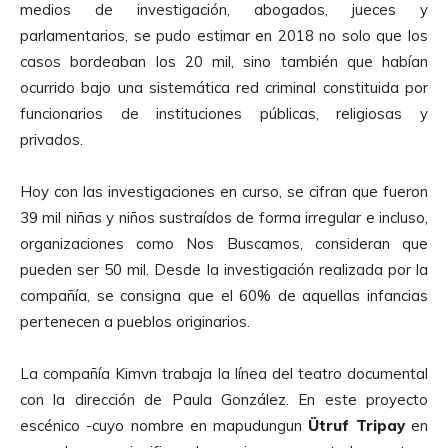
medios de investigación, abogados, jueces y
u
parlamentarios, se pudo estimar en 2018 no solo que los
c
casos bordeaban los 20 mil, sino también que habían
t
ocurrido bajo una sistemática red criminal constituida por
o
funcionarios de instituciones públicas, religiosas y
r
privados.
d
e
Hoy con las investigaciones en curso, se cifran que fueron
A
39 mil niñas y niños sustraídos de forma irregular e incluso,
u
organizaciones como Nos Buscamos, consideran que
d
pueden ser 50 mil. Desde la investigación realizada por la
i
compañía, se consigna que el 60% de aquellas infancias
o
pertenecen a pueblos originarios.
La compañía Kimvn trabaja la línea del teatro documental
con la dirección de Paula González. En este proyecto
escénico -cuyo nombre en mapudungun
Ütruf Tripay
en