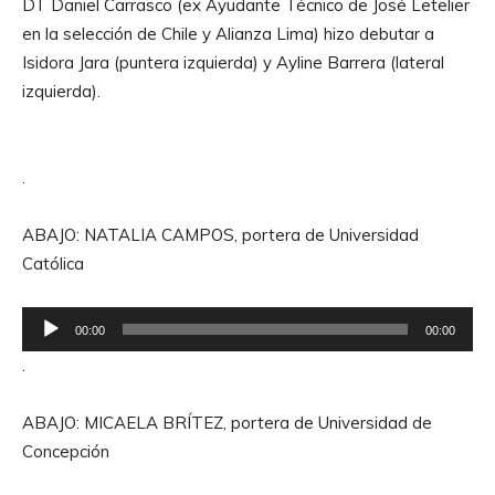
DT Daniel Carrasco (ex Ayudante Técnico de José Letelier
en la selección de Chile y Alianza Lima) hizo debutar a
Isidora Jara (puntera izquierda) y Ayline Barrera (lateral
izquierda).
.
ABAJO: NATALIA CAMPOS, portera de Universidad
Católica
R
00:00
00:00
e
.
p
r
ABAJO: MICAELA BRÍTEZ, portera de Universidad de
o
Concepción
d
u