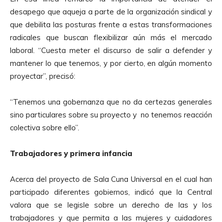
p
r
desapego que aqueja a parte de la organización sindical y
r
d
que debilita las posturas frente a estas transformaciones
o
e
radicales que buscan flexibilizar aún más el mercado
d
A
laboral. “Cuesta meter el discurso de salir a defender y
u
u
mantener lo que tenemos, y por cierto, en algún momento
c
d
proyectar”, precisó:
t
i
o
o
“Tenemos una gobernanza que no da certezas generales
r
sino particulares sobre su proyecto y no tenemos reacción
d
colectiva sobre ello”.
e
A
Trabajadores y primera infancia
u
d
Acerca del proyecto de Sala Cuna Universal en el cual han
i
participado diferentes gobiernos, indicó que la Central
o
valora que se legisle sobre un derecho de las y los
trabajadores y que permita a las mujeres y cuidadores