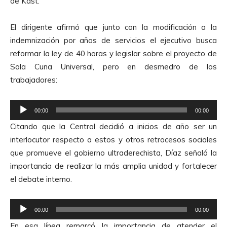
de Kast.
El dirigente afirmó que junto con la modificación a la
indemnización por años de servicios el ejecutivo busca
reformar la ley de 40 horas y legislar sobre el proyecto de
Sala Cuna Universal, pero en desmedro de los
trabajadores:
R
00:00
00:00
e
Citando que la Central decidió a inicios de año ser un
p
interlocutor respecto a estos y otros retrocesos sociales
r
que promueve el gobierno ultraderechista, Díaz señaló la
o
importancia de realizar la más amplia unidad y fortalecer
d
el debate interno.
u
c
R
t
00:00
00:00
e
o
En esa línea remarcó la importancia de atender el