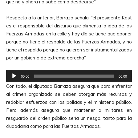
que no y ahora no sabe como desdecirse”.
Respecto a lo anterior, Barraza señala, “el presidente Kast
es el responsable del discurso que alimenta la idea de las
Fuerzas Armadas en la calle y hoy día se tiene que oponer
porque no tiene el respaldo de las Fuerzas Armadas, y no
tiene el respaldo porque no quieren ser instrumentalizadas
por un gobierno de extrema derecha”.
R
00:00
00:00
e
Con todo, el diputado Barraza asegura que para enfrentar
p
al crimen organizado se deben otorgar más recursos y
r
redoblar esfuerzos con las policías y el ministerio público.
o
Pero además asegura que mantener a militares en
d
resguardo del orden público sería un riesgo, tanto para la
u
ciudadanía como para las Fuerzas Armadas.
c
t