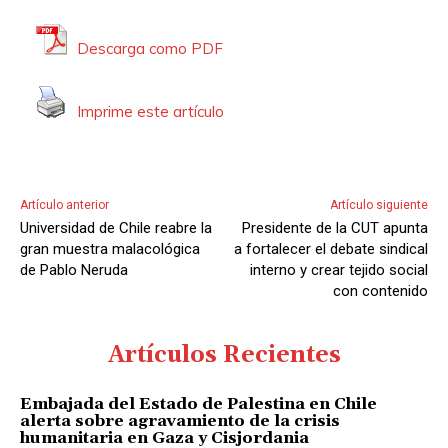
t
o
Descarga como PDF
r
d
Imprime este artículo
e
A
u
d
Artículo anterior
Artículo siguiente
i
Universidad de Chile reabre la
Presidente de la CUT apunta
o
gran muestra malacológica
a fortalecer el debate sindical
de Pablo Neruda
interno y crear tejido social
con contenido
Artículos Recientes
Embajada del Estado de Palestina en Chile
alerta sobre agravamiento de la crisis
humanitaria en Gaza y Cisjordania