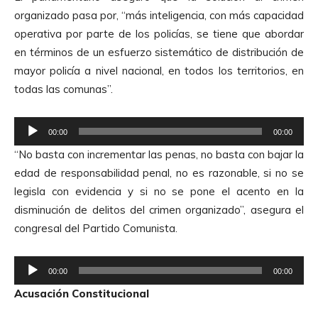
o
organizado pasa por, “más inteligencia, con más capacidad
operativa por parte de los policías, se tiene que abordar
en términos de un esfuerzo sistemático de distribución de
mayor policía a nivel nacional, en todos los territorios, en
todas las comunas”.
R
00:00
00:00
e
“No basta con incrementar las penas, no basta con bajar la
p
edad de responsabilidad penal, no es razonable, si no se
r
legisla con evidencia y si no se pone el acento en la
o
disminución de delitos del crimen organizado”, asegura el
d
congresal del Partido Comunista.
u
c
R
t
00:00
00:00
e
o
Acusación Constitucional
p
r