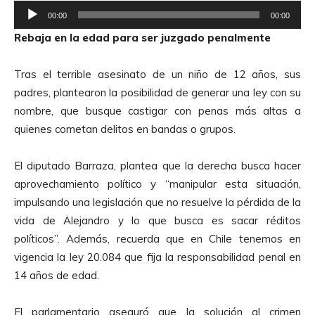
R
o
00:00
00:00
e
r
Rebaja en la edad para ser juzgado penalmente
p
d
r
e
Tras el terrible asesinato de un niño de 12 años, sus
o
A
padres, plantearon la posibilidad de generar una ley con su
d
u
nombre, que busque castigar con penas más altas a
u
d
quienes cometan delitos en bandas o grupos.
c
i
t
o
El diputado Barraza, plantea que la derecha busca hacer
o
aprovechamiento político y “manipular esta situación,
r
impulsando una legislación que no resuelve la pérdida de la
d
vida de Alejandro y lo que busca es sacar réditos
e
políticos”. Además, recuerda que en Chile tenemos en
A
vigencia la ley 20.084 que fija la responsabilidad penal en
u
14 años de edad.
d
i
El parlamentario aseguró que la solución al crimen