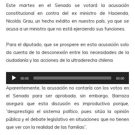
r
d
Este martes en el Senado se votará la acusación
o
e
constitucional en contra del ex ministro de Hacienda,
d
A
Nicolás Grau, un hecho inédito en nuestro país, ya que se
u
u
acusa a un ministro que no está ejerciendo sus funciones.
c
d
t
i
Para el diputado, que se prospere en esta acusación solo
o
o
da cuenta de la desconexión entre las necesidades de la
r
ciudadanía y las acciones de la ultraderecha chilena.
d
e
R
A
00:00
00:00
e
u
Aparentemente, la acusación no contaría con los votos en
p
d
el Senado para ser aprobada, sin embargo, Barraza
r
i
asegura que esta discusión es improductiva porque,
o
o
“desprestigia el sistema político, pues sitúa la opinión
d
pública y el debate legislativo en situaciones que no tienen
u
que ver con la realidad de las familias”.
c