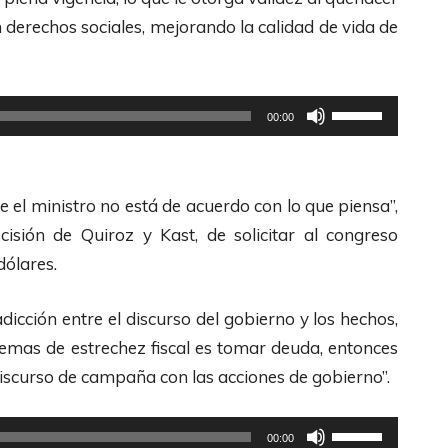
l
derechos sociales, mejorando la calidad de vida de
i
z
a
U
00:00
l
t
a
i
s
l
 el ministro no está de acuerdo con lo que piensa”,
t
i
isión de Quiroz y Kast, de solicitar al congreso
e
z
dólares.
c
a
l
l
dicción entre el discurso del gobierno y los hechos,
a
a
lemas de estrechez fiscal es tomar deuda, entonces
s
s
discurso de campaña con las acciones de gobierno”.
d
t
e
e
U
00:00