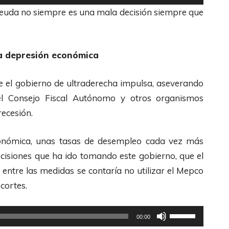
F
c
t
euda no siempre es una mala decisión siempre que
l
l
i
e
a
l
c
s
i
a depresión económica
h
d
z
a
e
a
ue el gobierno de ultraderecha impulsa, aseverando
s
F
l
el Consejo Fiscal Autónomo y otros organismos
A
l
a
recesión.
r
e
s
r
c
t
onómica, unas tasas de desempleo cada vez más
i
h
e
decisiones que ha ido tomando este gobierno, que el
b
a
c
 entre las medidas se contaría no utilizar el Mepco
a
s
l
ecortes.
/
A
a
A
r
U
s
00:00
b
r
t
d