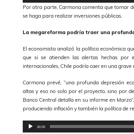
e
e
Por otra parte, Carmona comenta que tomar d
A
p
se haga para realizar inversiones públicas.
u
r
d
o
La megareforma podría traer una profund
i
d
o
u
El economista analizó la política económica q
c
que si se atienden las alertas hechas por 
t
internacionales, Chile podría caer en una grave 
o
r
Carmona prevé, “una profunda depresión ec
d
altas y eso no solo por el proyecto, sino por 
e
Banco Central detalla en su informe en Marzo”,
A
produciendo inflación y también la política de r
u
R
d
00:00
e
i