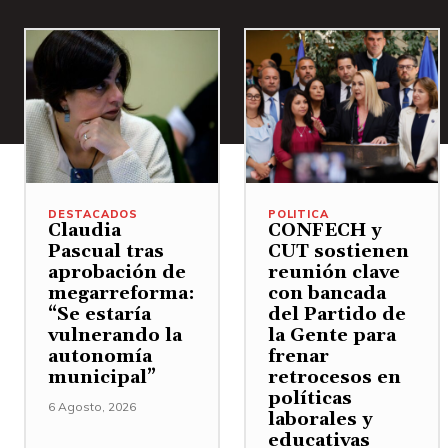
DESTACADOS
POLITICA
Claudia
CONFECH y
Pascual tras
CUT sostienen
aprobación de
reunión clave
megarreforma:
con bancada
“Se estaría
del Partido de
vulnerando la
la Gente para
autonomía
frenar
municipal”
retrocesos en
políticas
6 Agosto, 2026
laborales y
educativas