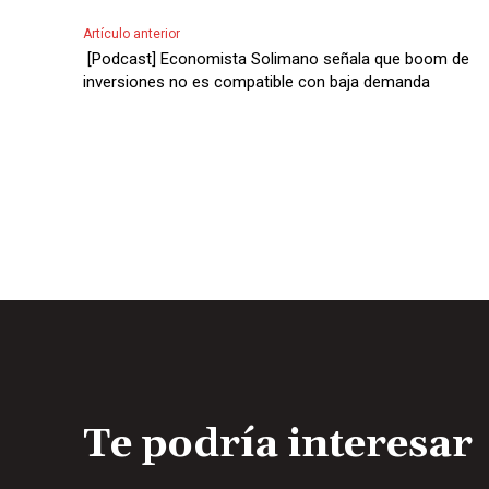
o
u
Artículo anterior
c
[Podcast] Economista Solimano señala que boom de
t
inversiones no es compatible con baja demanda
o
r
d
e
A
u
d
i
o
Te podría interesar