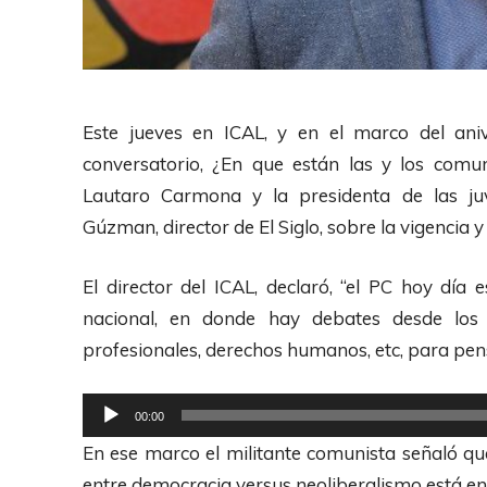
Este jueves en ICAL, y en el marco del aniv
conversatorio, ¿En que están las y los comun
Lautaro Carmona y la presidenta de las juv
Gúzman, director de El Siglo, sobre la vigencia y 
El director del ICAL, declaró, “el PC hoy día
nacional, en donde hay debates desde los t
profesionales, derechos humanos, etc, para pens
R
00:00
e
En ese marco el militante comunista señaló que
p
entre democracia versus neoliberalismo está en 