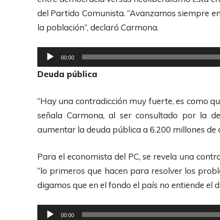
r
del Partido Comunista. “Avanzamos siempre en 
o
la población”, declaró Carmona.
d
u
R
00:00
c
e
Deuda pública
t
p
o
r
“Hay una contradicción muy fuerte, es como que
r
o
señala Carmona, al ser consultado por la dec
d
d
aumentar la deuda pública a 6.200 millones de 
e
u
A
c
Para el economista del PC, se revela una contra
u
t
“lo primeros que hacen para resolver los prob
d
o
digamos que en el fondo el país no entiende el 
i
r
o
d
R
00:00