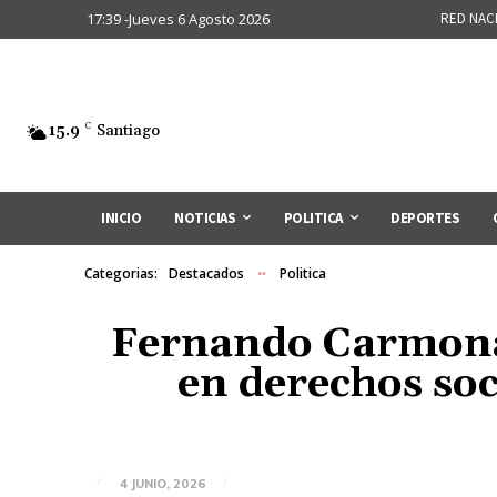
17:39 -Jueves 6 Agosto 2026
RED NAC
15.9
C
Santiago
INICIO
NOTICIAS
POLITICA
DEPORTES
Categorias:
Destacados
Politica
Fernando Carmona 
en derechos soc
4 JUNIO, 2026