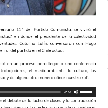
ersario 114 del Partido Comunista, se vivirá el
istas?, en donde el presidente de la colectividad
entudes, Catalina Lufín, conversaran con Hugo
el rol del partido en el Chile actual.
 está en un proceso para llegar a una conferencia
rabajadores, el medioambiente, la cultura, los
ar y de alguna otra manera afinar nuestro rol”.
U
00:00
t
 el debate de la lucha de clases y la contradicción
i
plena vigencia, lo que le otorga validez al quehacer