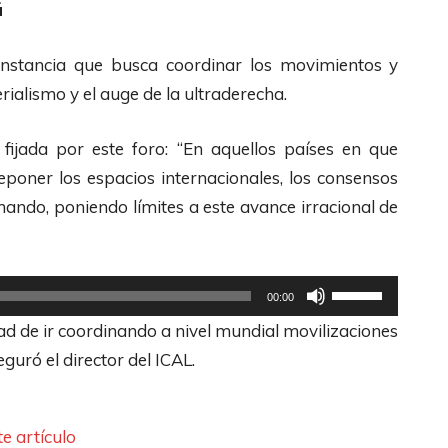
ú
a
i
i
e
j
b
l
F
instancia que busca coordinar los movimientos y
o
a
i
l
rialismo y el auge de la ultraderecha.
p
/
z
e
a
A
a
c
fijada por este foro:
“En aquellos países en que
r
b
l
h
oner los espacios internacionales, los consensos
a
a
a
a
ando, poniendo límites a este avance irracional de
a
j
s
s
u
o
t
A
m
p
e
r
U
00:00
e
a
c
r
t
dad de ir coordinando a nivel mundial movilizaciones
n
r
l
i
i
guró el director del ICAL.
t
a
a
b
l
a
a
s
a
i
r
u
d
/
z
e artículo