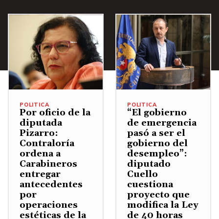
A
a
c
m
e
b
r
h
e
l
a
o
a
n
v
j
d
s
.
o
o
i
A
l
p
s
r
u
a
m
r
m
r
i
i
POLITICA
POLITICA
Por oficio de la
“El gobierno
e
a
n
b
diputada
de emergencia
n
a
u
a
Pizarro:
pasó a ser el
.
u
i
Contraloría
gobierno del
/
ordena a
desempleo”:
m
r
A
Carabineros
diputado
e
e
b
entregar
Cuello
antecedentes
cuestiona
n
l
a
por
proyecto que
t
v
j
operaciones
modifica la Ley
a
o
o
estéticas de la
de 40 horas