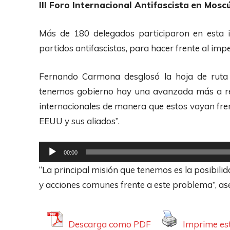
III Foro Internacional Antifascista
en Mosc
p
o
r
Más de 180 delegados participaron en esta 
o
partidos antifascistas, para hacer frente al impe
d
u
Fernando Carmona desglosó la hoja de ruta 
c
tenemos gobierno hay una avanzada más a rep
t
internacionales de manera que estos vayan fren
o
EEUU y sus aliados”.
r
d
R
00:00
e
e
“La principal misión que tenemos es la posibili
A
p
y acciones comunes frente a este problema”, ase
u
r
d
o
i
d
Descarga como PDF
Imprime est