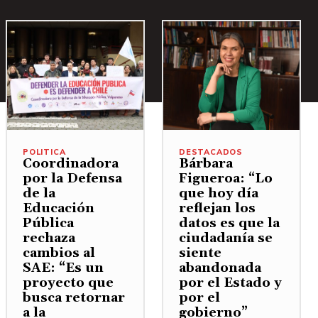
POLITICA
DESTACADOS
Coordinadora
Bárbara
por la Defensa
Figueroa: “Lo
de la
que hoy día
Educación
reflejan los
Pública
datos es que la
rechaza
ciudadanía se
cambios al
siente
SAE: “Es un
abandonada
proyecto que
por el Estado y
busca retornar
por el
a la
gobierno”