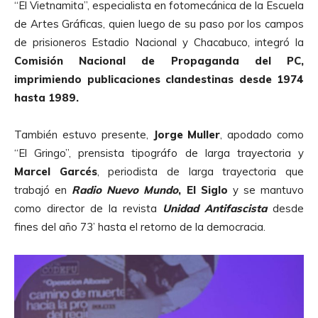
“El Vietnamita”, especialista en fotomecánica de la Escuela
r
de Artes Gráficas, quien luego de su paso por los campos
o
de prisioneros Estadio Nacional y Chacabuco, integró la
d
Comisión Nacional de Propaganda del PC,
u
imprimiendo publicaciones clandestinas desde 1974
c
hasta 1989.
t
o
También estuvo presente,
Jorge Muller
, apodado como
r
“El Gringo”, prensista tipográfo de larga trayectoria y
d
Marcel Garcés
, periodista de larga trayectoria que
e
trabajó en
Radio Nuevo Mundo
, El Siglo
y se mantuvo
A
como director de la revista
Unidad Antifascista
desde
u
fines del año 73’ hasta el retorno de la democracia.
d
i
o