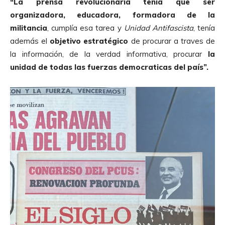
“La prensa revolucionaria tenía que ser
p
organizadora, educadora, formadora de la
r
militancia
, cumplía esa tarea y
Unidad Antifascista
, tenía
o
además el
objetivo estratégico
de procurar a traves de
d
la información, de la verdad informativa, procurar
la
u
unidad de todas las fuerzas democraticas del país”.
c
t
o
r
d
e
A
u
d
i
o