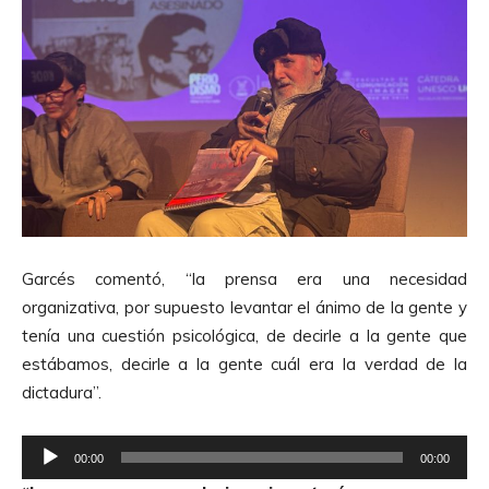
Garcés comentó, “la prensa era una necesidad
organizativa, por supuesto levantar el ánimo de la gente y
tenía una cuestión psicológica, de decirle a la gente que
estábamos, decirle a la gente cuál era la verdad de la
dictadura”.
R
00:00
00:00
e