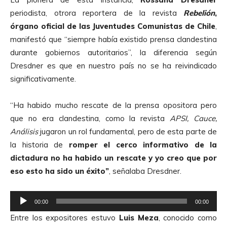
periodista, otrora reportera de la revista
Rebelión
,
órgano oficial de las Juventudes Comunistas de Chile
,
manifestó que “siempre había existido prensa clandestina
durante gobiernos autoritarios”, la diferencia según
Dresdner es que en nuestro país no se ha reivindicado
significativamente.
“Ha habido mucho rescate de la prensa opositora pero
que no era clandestina, como la revista
APSI, Cauce,
Análisis
jugaron un rol fundamental, pero de esta parte de
la historia de
romper el cerco informativo de la
dictadura no ha habido un rescate y yo creo que por
eso esto ha sido un éxito”
, señalaba Dresdner.
R
00:00
00:00
e
Entre los expositores estuvo
Luis Meza
, conocido como
p