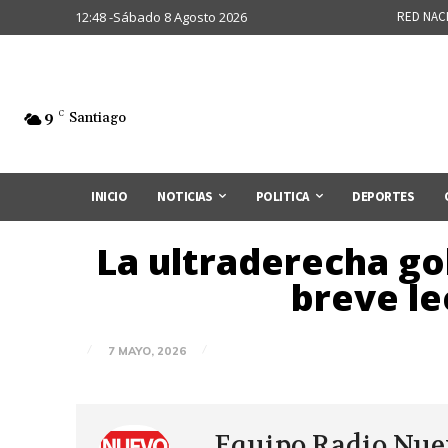
12:48 -Sábado 8 Agosto 2026
RED NAC
9
C
Santiago
INICIO
NOTICIAS
POLITICA
DEPORTES
La ultraderecha go
breve le
7 MAYO, 2026
Equipo Radio Nu