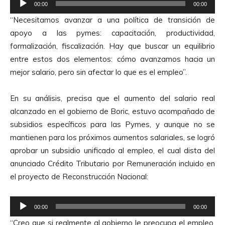
00:00
00:00
e
“Necesitamos avanzar a una
política de transición
de
p
apoyo a las pymes: capacitación, productividad,
r
formalización, fiscalización. Hay que buscar un equilibrio
o
entre estos dos elementos: cómo avanzamos hacia un
d
mejor salario, pero sin afectar lo que es el empleo”.
u
c
En su análisis, precisa que el aumento del salario real
t
alcanzado en el gobierno de Boric, estuvo acompañado de
o
subsidios específicos para las Pymes, y aunque no se
r
mantienen para los próximos aumentos salariales, se logró
d
aprobar un subsidio unificado al empleo, el cual dista del
e
anunciado Crédito Tributario por Remuneración incluido en
A
el proyecto de Reconstrucción Nacional:
u
d
R
i
00:00
00:00
e
o
“Creo que si realmente al gobierno le preocupa el empleo,