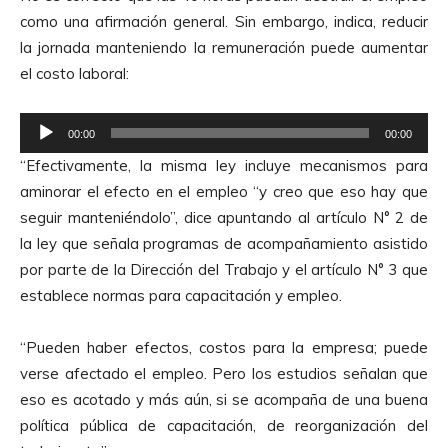
como una afirmación general. Sin embargo, indica, reducir
la jornada manteniendo la remuneración puede aumentar
el costo laboral:
R
00:00
00:00
e
“Efectivamente, la misma ley incluye mecanismos para
p
aminorar el efecto en el empleo “y creo que eso hay que
r
seguir manteniéndolo”, dice apuntando al artículo N° 2 de
o
la ley que señala programas de acompañamiento asistido
d
por parte de la Dirección del Trabajo y el artículo N° 3 que
u
establece normas para capacitación y empleo.
c
t
“Pueden haber efectos, costos para la empresa; puede
o
verse afectado el empleo. Pero los estudios señalan que
r
eso es acotado y más aún, si se acompaña de una buena
d
política pública de capacitación, de reorganización del
e