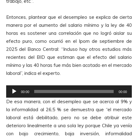
trabajo, etc.”.
A
u
Entonces, plantear que el desempleo se explica de cierta
d
manera por el aumento del salario mínimo y la ley de 40
i
horas es sostener una correlación que no logró aislar su
o
efecto puro, como ocurrió en el Ipom de septiembre de
2025 del Banco Central: “Incluso hay otros estudios más
recientes del BID que estiman que el efecto del salario
mínimo y las 40 horas fue más bien acotado en el mercado
laboral”, indica el experto.
R
00:00
00:00
e
De esa manera, con el desempleo que se acerca al 9% y
p
la informalidad al 26,5 % se demuestra que “el mercado
r
laboral está debilitado, pero no se debe atribuir este
o
deterioro linealmente a una sola ley porque Chile ya venía
d
con bajo crecimiento, baja inversión, informalidad
u