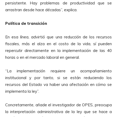
persistente. Hay problemas de productividad que se
c
arrastran desde hace décadas”, explica.
t
o
Política de transición
r
d
En esa línea, advirtió que una reducción de los recursos
e
fiscales, más el alza en el costo de la vida, sí pueden
A
repercutir directamente en la implementación de las 40
u
horas o en el mercado laboral en general.
d
i
“La implementación requiere un acompañamiento
o
institucional y por tanto, si se están reduciendo los
recursos del Estado va haber una afectación en cómo se
implementa la ley”.
Concretamente, añade el investigador de OPES, preocupa
la interpretación administrativa de la ley que se hace a