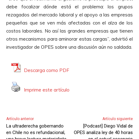
p
debe focalizar dónde está el problema: los grupos
r
rezagados del mercado laboral y el apoyo a las empresas
o
pequeñas que se ven más afectadas con el alza de los
d
costos laborales. No así las grandes empresas que tienen
u
otros mecanismos para aminorar estas cargas”, advirtió el
c
investigador de OPES sobre una discusión aún no saldada.
t
o
r
Descarga como PDF
d
e
Imprime este artículo
A
u
d
i
Artículo anterior
Artículo siguiente
o
La ultraderecha gobernando
[Podcast] Diego Vidal de
en Chile no es refundacional,
OPES analiza ley de 40 horas
una breve lectura materialista
en el actual escenario