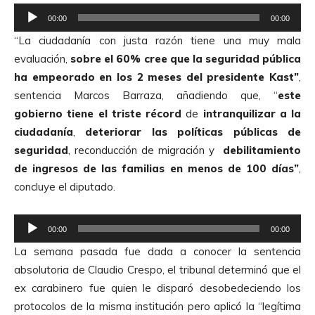
t
R
o
00:00
00:00
e
r
“La ciudadanía con justa razón tiene una muy mala
p
d
evaluación,
sobre el 60% cree que la seguridad pública
r
e
ha empeorado en los 2 meses del presidente Kast”
,
o
A
sentencia Marcos Barraza, añadiendo que, “
este
d
u
gobierno tiene el triste récord
de
intranquilizar a la
u
d
ciudadanía
,
deteriorar las políticas públicas de
c
i
seguridad
, reconducción de migración y
debilitamiento
t
o
de ingresos de las familias en menos de 100 días”
,
o
concluye el diputado.
r
d
R
e
00:00
00:00
e
A
La semana pasada fue dada a conocer la sentencia
p
u
absolutoria de Claudio Crespo, el tribunal determinó que el
r
d
ex carabinero fue quien le disparó desobedeciendo los
o
i
protocolos de la misma institución pero aplicó la “legítima
d