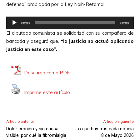
o
defensa” propiciada por la Ley Naín-Retamal.
u
c
R
t
00:00
00:00
e
o
El diputado comunista se solidarizó con su compañero de
p
r
bancada y aseguró que,
“la justicia no actuó aplicando
r
d
justicia en este caso”.
o
e
d
A
u
u
Descarga como PDF
c
d
t
i
Imprime este artículo
o
o
r
d
e
Artículo anterior
Artículo siguiente
A
Dolor crónico y sin causa
Lo que hay tras cada noticia
u
visible: por qué la fibromialgia
18 de Mayo 2026