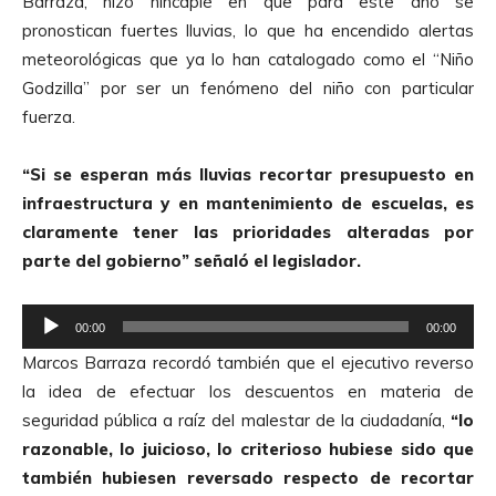
Barraza, hizo hincapié en que para este año se
pronostican fuertes lluvias, lo que ha encendido alertas
meteorológicas que ya lo han catalogado como el “Niño
Godzilla” por ser un fenómeno del niño con particular
fuerza.
“Si se esperan más lluvias recortar presupuesto en
infraestructura y en mantenimiento de escuelas, es
claramente tener las prioridades alteradas por
parte del gobierno” señaló el legislador.
R
00:00
00:00
e
Marcos Barraza recordó también que el ejecutivo reverso
p
la idea de efectuar los descuentos en materia de
r
seguridad pública a raíz del malestar de la ciudadanía,
“lo
o
razonable, lo juicioso, lo criterioso hubiese sido que
d
también hubiesen reversado respecto de recortar
u