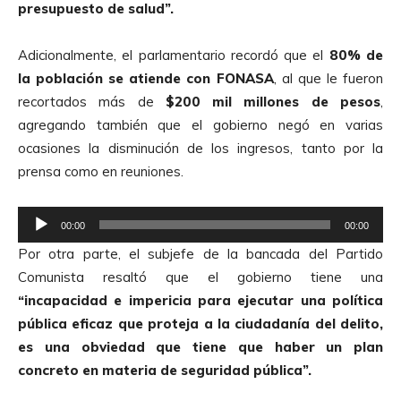
presupuesto de salud”.
c
t
Adicionalmente, el parlamentario recordó que el
80% de
o
la población se atiende con FONASA
, al que le fueron
r
recortados más de
$200 mil millones de pesos
,
d
agregando también que el gobierno negó en varias
e
ocasiones la disminución de los ingresos, tanto por la
A
prensa como en reuniones.
u
d
R
i
00:00
00:00
e
o
Por otra parte, el subjefe de la bancada del Partido
p
Comunista resaltó que el gobierno tiene una
r
“incapacidad e impericia para ejecutar una política
o
pública eficaz que proteja a la ciudadanía del delito,
d
es una obviedad que tiene que haber un plan
u
concreto en materia de seguridad pública”.
c