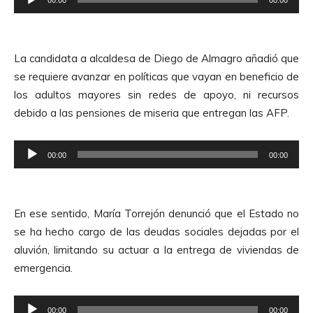
o
e
r
p
d
r
e
La candidata a alcaldesa de Diego de Almagro añadió que
o
A
se requiere avanzar en políticas que vayan en beneficio de
d
u
los adultos mayores sin redes de apoyo, ni recursos
u
d
debido a las pensiones de miseria que entregan las AFP.
c
i
t
o
R
o
00:00
00:00
e
r
p
d
r
e
En ese sentido, María Torrejón denunció que el Estado no
o
A
se ha hecho cargo de las deudas sociales dejadas por el
d
u
aluvión, limitando su actuar a la entrega de viviendas de
u
d
emergencia.
c
i
t
o
R
o
00:00
00:00