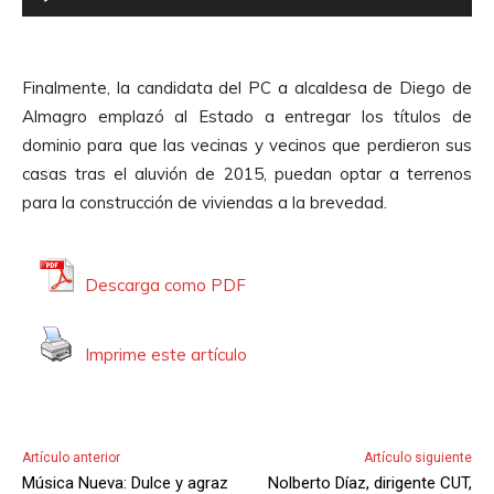
e
r
p
d
r
e
Finalmente, la candidata del PC a alcaldesa de Diego de
o
A
Almagro emplazó al Estado a entregar los títulos de
d
u
dominio para que las vecinas y vecinos que perdieron sus
u
d
casas tras el aluvión de 2015, puedan optar a terrenos
c
i
para la construcción de viviendas a la brevedad.
t
o
o
r
Descarga como PDF
d
e
Imprime este artículo
A
u
d
i
Artículo anterior
Artículo siguiente
o
Música Nueva: Dulce y agraz
Nolberto Díaz, dirigente CUT,