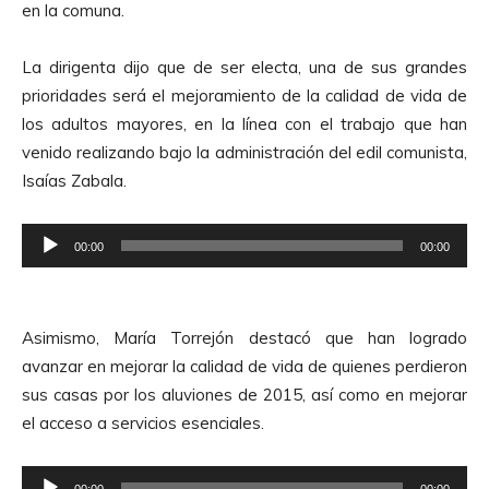
en la comuna.
La dirigenta dijo que de ser electa, una de sus grandes
prioridades será el mejoramiento de la calidad de vida de
los adultos mayores, en la línea con el trabajo que han
venido realizando bajo la administración del edil comunista,
Isaías Zabala.
R
00:00
00:00
e
p
r
Asimismo, María Torrejón destacó que han logrado
o
avanzar en mejorar la calidad de vida de quienes perdieron
d
sus casas por los aluviones de 2015, así como en mejorar
u
el acceso a servicios esenciales.
c
t
R
00:00
00:00