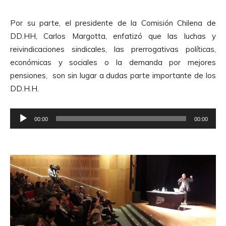
p
d
r
e
Por su parte, el presidente de la Comisión Chilena de
o
A
DD.HH, Carlos Margotta, enfatizó que las luchas y
d
u
reivindicaciones sindicales, las prerrogativas políticas,
u
d
económicas y sociales o la demanda por mejores
c
i
pensiones, son sin lugar a dudas parte importante de los
t
o
DD.H.H.
o
r
R
d
00:00
00:00
e
e
p
A
r
u
o
d
d
i
u
o
c
t