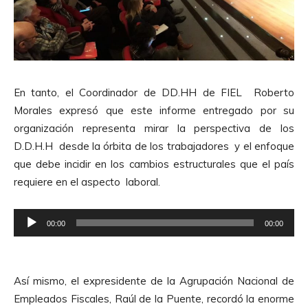
o
r
d
e
A
En tanto, el Coordinador de DD.HH de FIEL Roberto
u
Morales expresó que este informe entregado por su
d
organización representa mirar la perspectiva de los
i
D.D.H.H desde la órbita de los trabajadores y el enfoque
o
que debe incidir en los cambios estructurales que el país
requiere en el aspecto laboral.
R
00:00
00:00
e
p
r
Así mismo, el expresidente de la Agrupación Nacional de
o
Empleados Fiscales, Raúl de la Puente, recordó la enorme
d