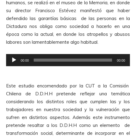
A
humanos, se realizó en el museo de la Memoria, en donde
d
u
su director Francisco Estévez manifestó que haber
u
d
defendido las garantías básicas de las personas en la
c
i
Dictadura nos obliga como sociedad a hacerlo en una
t
o
época como la actual, en donde los atropellos y abusos
o
labores son lamentablemente algo habitual.
r
d
R
e
00:00
00:00
e
A
p
u
r
d
Este estudio encomendado por la CUT a la Comisión
o
i
Chilena de D.D.H.H pretende reflejar una temática
d
o
considerando los distintos roles que cumplen las y los
u
trabajadores en nuestra sociedad y la vulneración que
c
sufren en distintos aspectos. Además este instrumento
t
pretende resaltar a los D.D.H.H como un elemento de
o
transformación social, determinante de incorporar en el