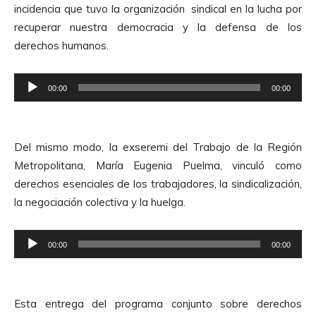
incidencia que tuvo la organización sindical en la lucha por
u
recuperar nuestra democracia y la defensa de los
c
derechos humanos.
t
o
R
r
00:00
00:00
e
d
p
e
r
A
Del mismo modo, la exseremi del Trabajo de la Región
o
u
Metropolitana, María Eugenia Puelma, vinculó como
d
d
derechos esenciales de los trabajadores, la sindicalización,
u
i
la negociación colectiva y la huelga.
c
o
t
R
o
00:00
00:00
e
r
p
d
r
e
Esta entrega del programa conjunto sobre derechos
o