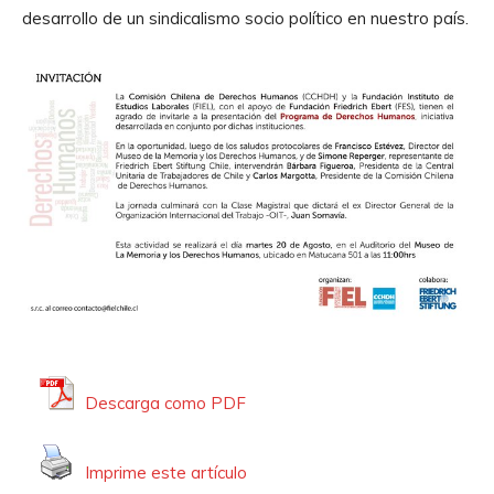
r
desarrollo de un sindicalismo socio político en nuestro país.
d
e
A
u
d
i
o
Descarga como PDF
Imprime este artículo