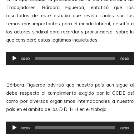
Trabajadores, Bárbara Figueroa, enfatizó que los
resultados de este estudio que revela cuales son los
temas más importantes para el mundo laboral, desafía a
los actores sindical para recordar y pronunciarse sobre lo
que consideró estas legitimas inquietudes.
R
00:00
00:00
e
p
r
Bárbara Figueroa advirtió que nuestro país aun sigue al
o
debe respecto al cumplimiento exigido por la OCDE así
d
como por diversos organismos internacionales a nuestro
u
país en el ámbito de los D.D. H.H en el trabajo.
c
t
R
o
00:00
00:00
e
r