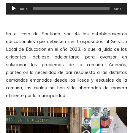
r
R
d
00:00
00:00
e
e
p
A
r
u
En el caso de Santiago, son 44 los establecimientos
o
d
educacionales que debiesen ser traspasados al Servicio
d
i
Local de Educación en el año 2023, lo que, a juicio de los
u
o
dirigentes, debiese adelantarse para avanzar en
c
solucionar los problemas de la comuna. Además,
t
plantearon la necesidad de dar respuesta a las distintas
o
demandas emanadas desde los liceos y escuelas de la
r
comuna, las cuales no han sido abordadas de manera
d
eficiente por la municipalidad.
e
A
u
d
i