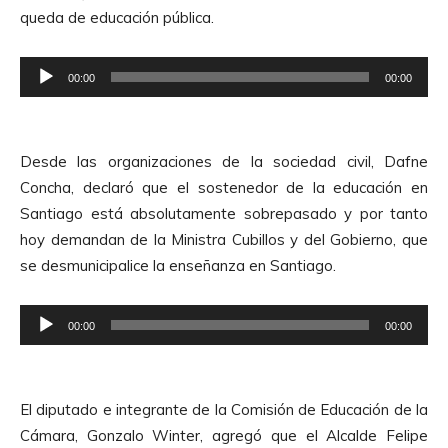
u
queda de educación pública.
c
t
R
o
00:00
00:00
e
r
p
d
r
e
Desde las organizaciones de la sociedad civil, Dafne
o
A
Concha, declaró que el sostenedor de la educación en
d
u
Santiago está absolutamente sobrepasado y por tanto
u
d
hoy demandan de la Ministra Cubillos y del Gobierno, que
c
i
se desmunicipalice la enseñanza en Santiago.
t
o
o
R
r
00:00
00:00
e
d
p
e
r
A
El diputado e integrante de la Comisión de Educación de la
o
u
Cámara, Gonzalo Winter, agregó que el Alcalde Felipe
d