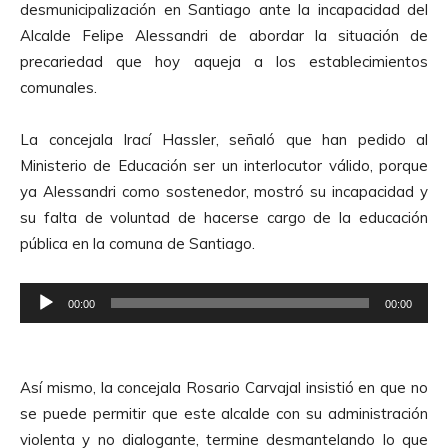
desmunicipalización en Santiago ante la incapacidad del
Alcalde Felipe Alessandri de abordar la situación de
precariedad que hoy aqueja a los establecimientos
comunales.
La concejala Irací Hassler, señaló que han pedido al
Ministerio de Educación ser un interlocutor válido, porque
ya Alessandri como sostenedor, mostró su incapacidad y
su falta de voluntad de hacerse cargo de la educación
pública en la comuna de Santiago.
R
00:00
00:00
e
p
r
Así mismo, la concejala Rosario Carvajal insistió en que no
o
se puede permitir que este alcalde con su administración
d
violenta y no dialogante, termine desmantelando lo que