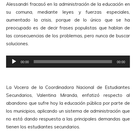
d
Alessandri fracasó en la administración de la educación en
u
i
su comuna, mediante leyes y fuerzas especiales,
c
o
aumentado la crisis, porque de lo único que se ha
t
preocupado es de decir frases populistas que hablan de
o
las consecuencias de los problemas, pero nunca de buscar
r
soluciones.
d
e
R
A
00:00
00:00
e
u
p
d
r
i
La Vocera de la Coordinadora Nacional de Estudiantes
o
o
Secundarios, Valentina Miranda, enfatizó respecto al
d
abandono que sufre hoy la educación pública por parte de
u
los municipios, aplicando un sistema de administración que
c
no está dando respuesta a las principales demandas que
t
tienen los estudiantes secundarios.
o