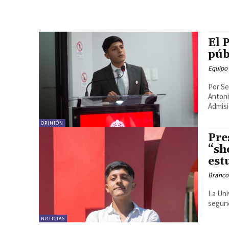
El 
púb
Equipo
Por Se
Antoni
Admisi
OPINIÓN
Pre
“sh
est
Branco
La Uni
segund
NOTICIAS