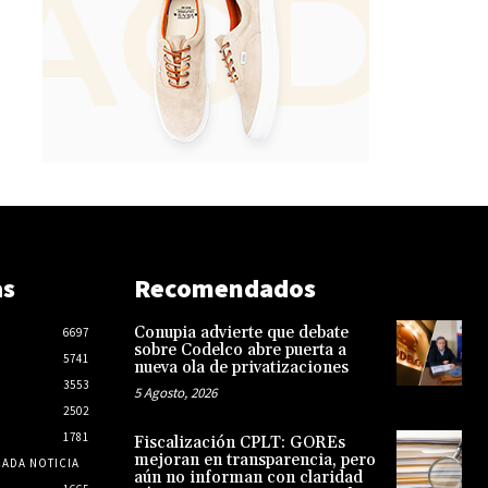
as
Recomendados
Conupia advierte que debate
6697
sobre Codelco abre puerta a
5741
nueva ola de privatizaciones
3553
5 Agosto, 2026
2502
1781
Fiscalización CPLT: GOREs
mejoran en transparencia, pero
CADA NOTICIA
aún no informan con claridad