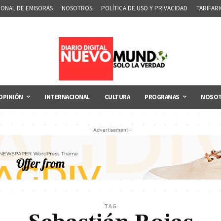
IONAL DE EMISORAS
NOSOTROS
POLÍTICA DE USO Y PRIVACIDAD
TARIFAR
OPINIÓN
INTERNACIONAL
CULTURA
PROGRAMAS
NOSO
- Advertisement -
TAG