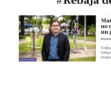
#Rebaja d
Mar
no 
un 
Branco
El dip
Indepe
atrapa
DESTACADOS