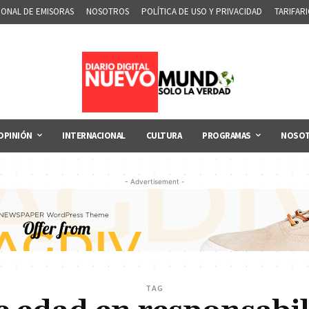
IONAL DE EMISORAS
NOSOTROS
POLÍTICA DE USO Y PRIVACIDAD
TARIFAR
OPINIÓN
INTERNACIONAL
CULTURA
PROGRAMAS
NOSO
- Advertisement -
TAG