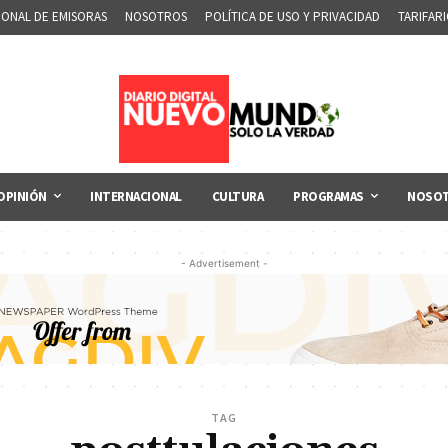
IONAL DE EMISORAS
NOSOTROS
POLÍTICA DE USO Y PRIVACIDAD
TARIFAR
OPINIÓN
INTERNACIONAL
CULTURA
PROGRAMAS
NOSO
- Advertisement -
TAG