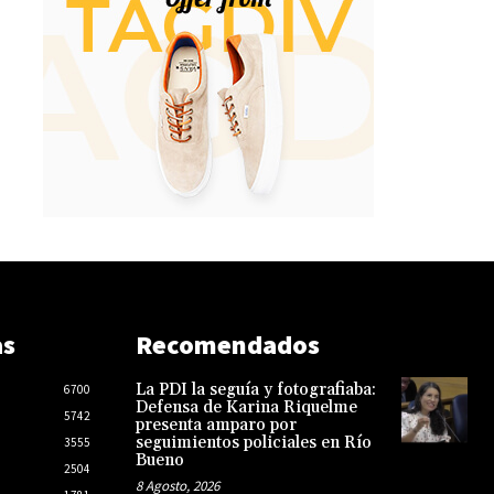
as
Recomendados
La PDI la seguía y fotografiaba:
6700
Defensa de Karina Riquelme
5742
presenta amparo por
seguimientos policiales en Río
3555
Bueno
2504
8 Agosto, 2026