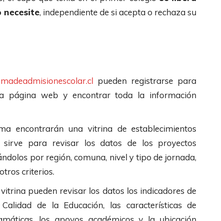
 necesite
, independiente de si acepta o rechaza su
madeadmisionescolar.cl
pueden registrarse para
 la página web y encontrar toda la información
ma encontrarán una vitrina de establecimientos
 sirve para revisar los datos de los proyectos
rándolos por región, comuna, nivel y tipo de jornada,
tros criterios.
vitrina pueden revisar los datos los indicadores de
lidad de la Educación, las características de
gramáticas, los apoyos académicos y la ubicación