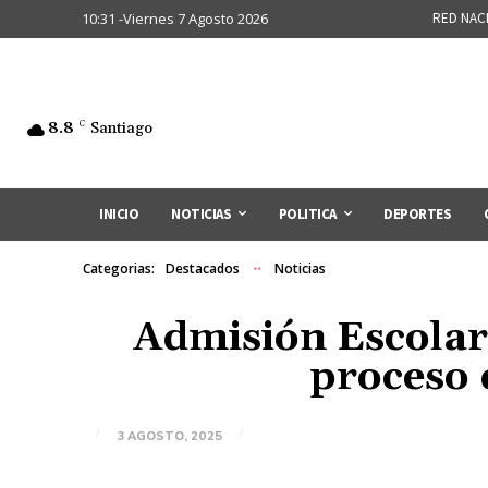
10:31 -Viernes 7 Agosto 2026
RED NAC
8.8
C
Santiago
INICIO
NOTICIAS
POLITICA
DEPORTES
Categorias:
Destacados
Noticias
Admisión Escolar 
proceso 
3 AGOSTO, 2025