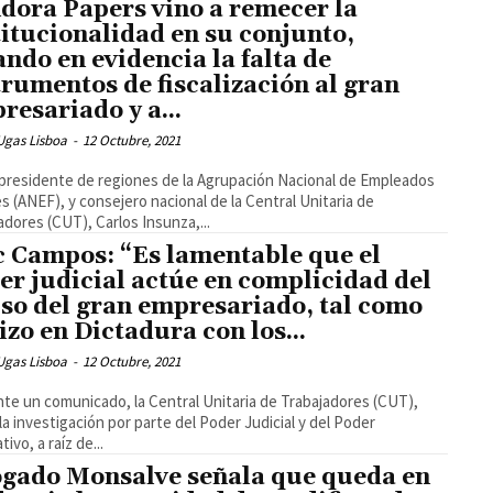
dora Papers vino a remecer la
titucionalidad en su conjunto,
ando en evidencia la falta de
trumentos de fiscalización al gran
resariado y a...
Ugas Lisboa
-
12 Octubre, 2021
epresidente de regiones de la Agrupación Nacional de Empleados
es (ANEF), y consejero nacional de la Central Unitaria de
adores (CUT), Carlos Insunza,...
c Campos: “Es lamentable que el
er judicial actúe en complicidad del
so del gran empresariado, tal como
hizo en Dictadura con los...
Ugas Lisboa
-
12 Octubre, 2021
te un comunicado, la Central Unitaria de Trabajadores (CUT),
 la investigación por parte del Poder Judicial y del Poder
tivo, a raíz de...
gado Monsalve señala que queda en