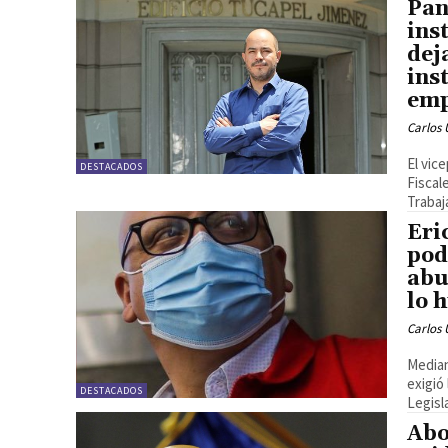
Pan
ins
dej
ins
emp
Carlos 
El vic
DESTACADOS
Fiscal
Trabaj
Eri
pod
abu
lo 
Carlos 
Median
exigió
DESTACADOS
Legisla
Abo