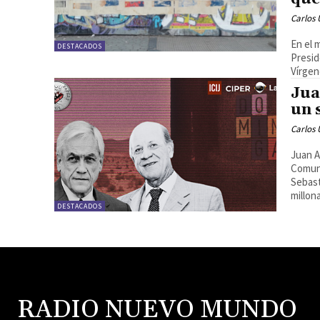
Carlos 
En el 
DESTACADOS
Presid
Vírgen
Jua
un 
Carlos 
Juan A
Comuni
Sebast
millon
DESTACADOS
RADIO NUEVO MUNDO