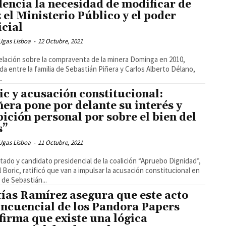
dencia la necesidad de modificar de
z el Ministerio Público y el poder
icial
Ugas Lisboa
-
12 Octubre, 2021
elación sobre la compraventa de la minera Dominga en 2010,
ada entre la familia de Sebastián Piñera y Carlos Alberto Délano,
..
ic y acusación constitucional:
ñera pone por delante su interés y
ición personal por sobre el bien del
s”
Ugas Lisboa
-
11 Octubre, 2021
utado y candidato presidencial de la coalición “Apruebo Dignidad”,
l Boric, ratificó que van a impulsar la acusación constitucional en
 de Sebastián...
ías Ramírez asegura que este acto
incuencial de los Pandora Papers
firma que existe una lógica