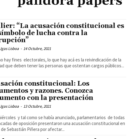
pandora papers
llier: “La acusación constitucional es
símbolo de lucha contra la
rupción”
Ugas Lisboa
-
14 Octubre, 2021
no hay fines electorales, lo que hay acá es la reivindicación de la
ad que deben tener las personas que ostentan cargos públicos...
sación constitucional: Los
umentos y razones. Conozca
umento con la presentación
Ugas Lisboa
-
13 Octubre, 2021
iércoles y tal como se había anunciado, parlamentarios de todas
ncadas de oposición presentaron una acusación constitucional en
 de Sebastián Piñera por afectar...