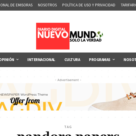
IONAL DE EMISORAS
NOSOTROS
POLÍTICA DE USO Y PRIVACIDAD
TARIFAR
OPINIÓN
INTERNACIONAL
CULTURA
PROGRAMAS
NOSO
- Advertisement -
TAG