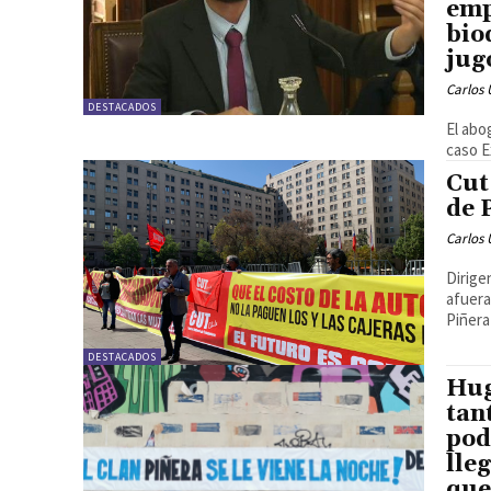
emp
bio
jug
Carlos 
DESTACADOS
El abo
caso Ex
Cut
de 
Carlos 
Dirige
afuera
Piñera 
DESTACADOS
Hug
tan
pod
lle
que.