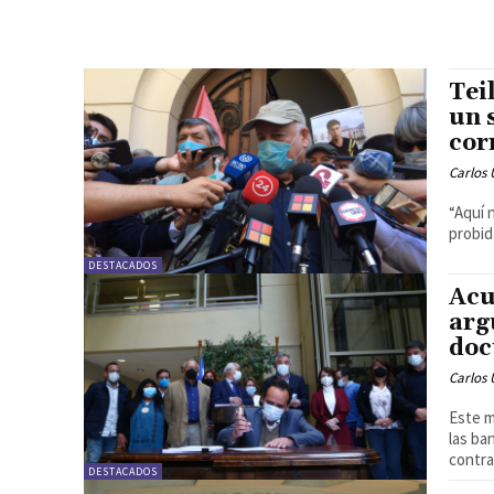
Tei
un 
cor
Carlos 
“Aquí 
probid
DESTACADOS
Acu
arg
doc
Carlos 
Este m
las ba
contra
DESTACADOS