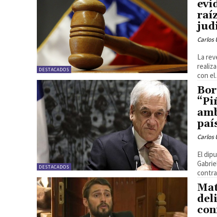
evi
raí
jud
Carlos 
La rev
realiz
DESTACADOS
con el.
Bor
“Pi
amb
paí
Carlos 
El dip
Gabrie
DESTACADOS
contra
Mat
del
con