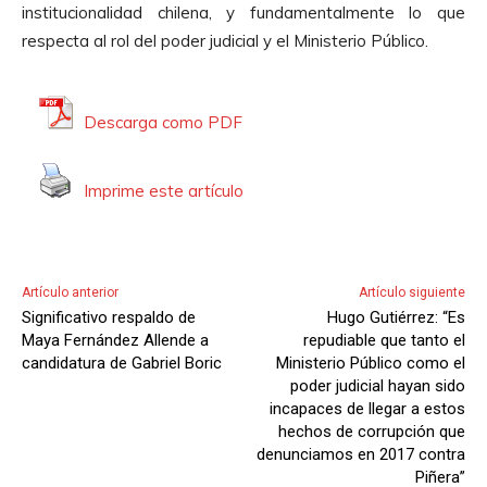
d
institucionalidad chilena, y fundamentalmente lo que
d
e
respecta al rol del poder judicial y el Ministerio Público.
u
A
c
u
t
d
Descarga como PDF
o
i
r
o
Imprime este artículo
d
e
A
u
Artículo anterior
Artículo siguiente
d
Significativo respaldo de
Hugo Gutiérrez: “Es
i
Maya Fernández Allende a
repudiable que tanto el
o
candidatura de Gabriel Boric
Ministerio Público como el
poder judicial hayan sido
incapaces de llegar a estos
hechos de corrupción que
denunciamos en 2017 contra
Piñera”