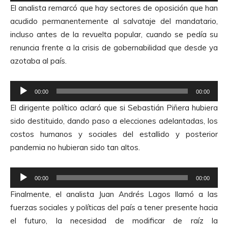
e
r
El analista remarcó que hay sectores de oposición que han
p
d
acudido permanentemente al salvataje del mandatario,
r
e
incluso antes de la revuelta popular, cuando se pedía su
o
A
renuncia frente a la crisis de gobernabilidad que desde ya
d
u
azotaba al país.
u
d
c
i
R
t
00:00
00:00
o
e
o
El dirigente político aclaró que si Sebastián Piñera hubiera
p
r
sido destituido, dando paso a elecciones adelantadas, los
r
d
costos humanos y sociales del estallido y posterior
o
e
pandemia no hubieran sido tan altos.
d
A
u
u
R
c
00:00
00:00
d
e
t
Finalmente, el analista Juan Andrés Lagos llamó a las
i
p
o
fuerzas sociales y políticas del país a tener presente hacia
o
r
r
el futuro, la necesidad de modificar de raíz la
o