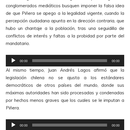
conglomerados mediáticos busquen imponer la falsa idea
de que Piñera se apego a la legalidad vigente, cuando la
percepción ciudadana apunta en la dirección contraria, que
hubo un chantaje a la población, tras una seguidilla de
conflictos de interés y faltas a la probidad por parte del
mandatario.
R
00:00
00:00
e
Al mismo tiempo, Juan Andrés Lagos afirmó que la
p
legislación chilena no se ajusta a los estándares
r
democráticos de otros países del mundo, donde sus
o
máximas autoridades han sido procesadas y condenadas
d
por hechos menos graves que los cuales se le imputan a
u
Piñera.
c
t
R
o
00:00
00:00