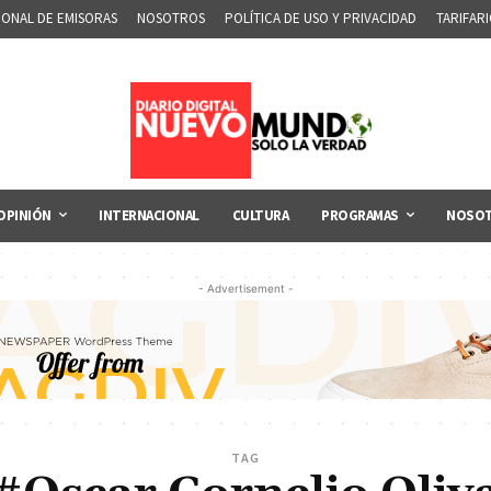
IONAL DE EMISORAS
NOSOTROS
POLÍTICA DE USO Y PRIVACIDAD
TARIFAR
OPINIÓN
INTERNACIONAL
CULTURA
PROGRAMAS
NOSO
- Advertisement -
TAG