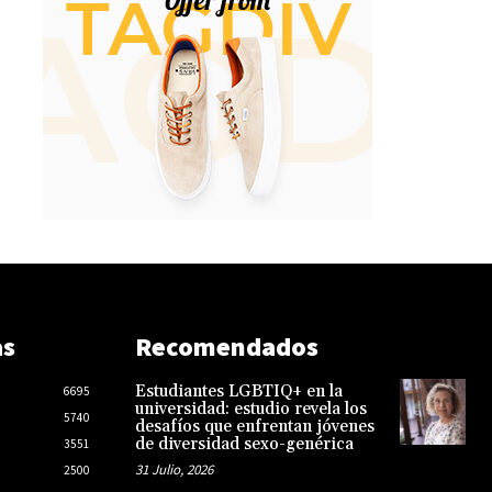
as
Recomendados
Estudiantes LGBTIQ+ en la
6695
universidad: estudio revela los
5740
desafíos que enfrentan jóvenes
de diversidad sexo-genérica
3551
31 Julio, 2026
2500