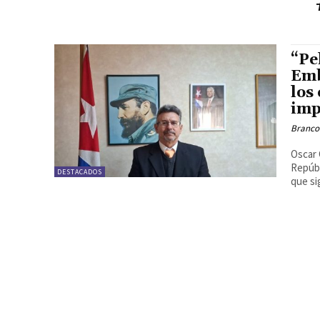
“Pe
Emb
los
imp
Branco
Oscar 
Repúbl
DESTACADOS
que si