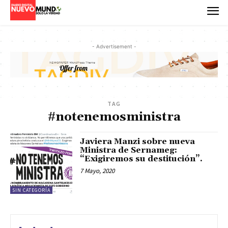
- Advertisement -
TAG
#notenemosministra
Javiera Manzi sobre nueva
Ministra de Sernameg:
“Exigiremos su destitución”.
7 Mayo, 2020
SIN CATEGORÍA