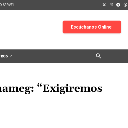
IO SERVEL
TROS
rnameg: “Exigiremos