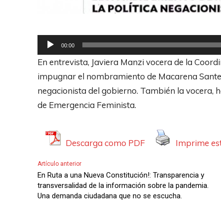
R
00:00
e
En entrevista, Javiera Manzi vocera de la Coord
p
impugnar el nombramiento de Macarena Santeli
r
negacionista del gobierno. También la vocera, h
o
de Emergencia Feminista.
d
u
c
Descarga como PDF
Imprime est
t
Artículo anterior
o
En Ruta a una Nueva Constitución!: Transparencia y
r
transversalidad de la información sobre la pandemia.
Una demanda ciudadana que no se escucha.
d
e