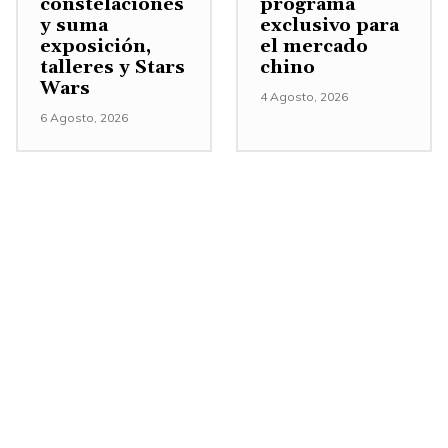
constelaciones
programa
e
y suma
exclusivo para
exposición,
el mercado
n
talleres y Stars
chino
t
Wars
4 Agosto, 2026
a
6 Agosto, 2026
r
o
d
i
s
m
i
n
u
i
r