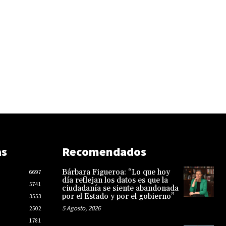
as
Recomendados
Bárbara Figueroa: “Lo que hoy
6697
día reflejan los datos es que la
5741
ciudadanía se siente abandonada
por el Estado y por el gobierno”
3553
5 Agosto, 2026
2502
1781