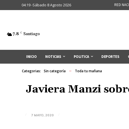
04:19 -Sábado 8 Agosto 2026
RED NAC
7.8
C
Santiago
INICIO
NOTICIAS
POLITICA
DEPORTES
Categorias:
Sin categoría
Toda tu mañana
Javiera Manzi sobr
7 MAYO, 2020