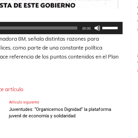
U
00:00
t
inadora 8M, señala distintas razones para
i
ces, como parte de una constante política
l
ace referencia de los puntos contenidos en el Plan
i
z
a
l
e artículo
a
Artículo siguiente
s
Juventudes: “Organicemos Dignidad” la plataforma
t
juvenil de economía y solidaridad.
e
c