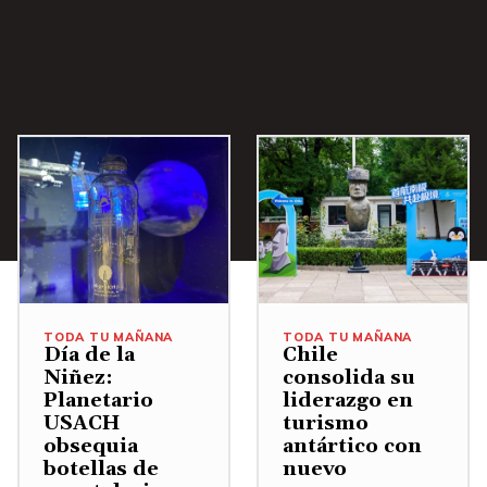
i
b
a
/
A
b
a
j
o
p
a
TODA TU MAÑANA
TODA TU MAÑANA
r
Día de la
Chile
Niñez:
consolida su
a
Planetario
liderazgo en
a
USACH
turismo
u
obsequia
antártico con
botellas de
nuevo
m