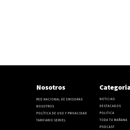
e
l
v
o
l
u
m
e
n
.
Nosotros
Categori
NOTICIAS
RED NACIONAL DE EMISORAS
DESTACADOS
NOSOTROS
POLITICA
POLÍTICA DE USO Y PRIVACIDAD
TODA TU MAÑANA
TARIFARIO SERVEL
PODCAST