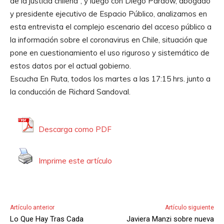
de la justicia chilena”, y luego con Diego Pardow, abogado
r
y presidente ejecutivo de Espacio Público, analizamos en
o
esta entrevista el complejo escenario del acceso público a
d
la información sobre el coronavirus en Chile, situación que
u
pone en cuestionamiento el uso riguroso y sistemático de
c
estos datos por el actual gobierno.
t
Escucha En Ruta, todos los martes a las 17:15 hrs. junto a
o
la conducción de Richard Sandoval.
r
d
e
Descarga como PDF
A
u
Imprime este artículo
d
i
o
Artículo anterior
Artículo siguiente
Lo Que Hay Tras Cada
Javiera Manzi sobre nueva