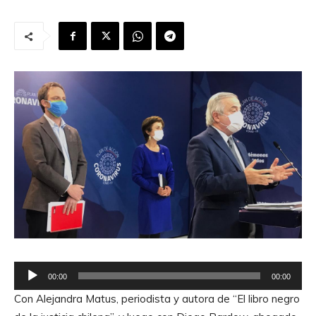
R
00:00
00:00
e
Con Alejandra Matus, periodista y autora de “El libro negro
p