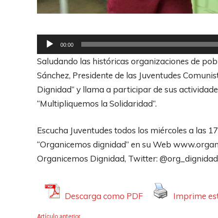
R
00:00
e
Saludando las históricas organizaciones de pobl
p
Sánchez, Presidente de las Juventudes Comunist
r
Dignidad” y llama a participar de sus actividad
o
“Multipliquemos la Solidaridad”.
d
u
Escucha Juventudes todos los miércoles a las 1
c
“Organicemos dignidad” en su Web www.organic
t
Organicemos Dignidad, Twitter: @org_dignida
o
r
Descarga como PDF
Imprime est
d
e
Artículo anterior