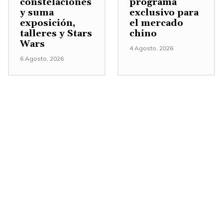
constelaciones
programa
e
y suma
exclusivo para
exposición,
el mercado
n
talleres y Stars
chino
t
Wars
4 Agosto, 2026
a
6 Agosto, 2026
r
o
d
i
s
m
i
n
u
i
r