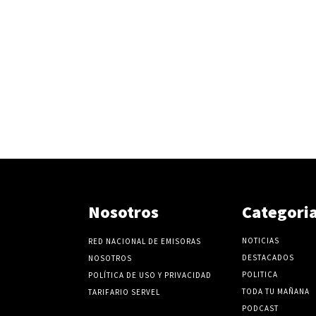
e
l
v
o
l
u
m
e
n
.
Nosotros
Categori
NOTICIAS
RED NACIONAL DE EMISORAS
DESTACADOS
NOSOTROS
POLITICA
POLÍTICA DE USO Y PRIVACIDAD
TODA TU MAÑANA
TARIFARIO SERVEL
PODCAST