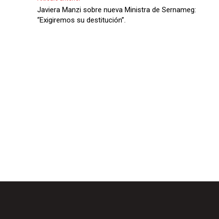
A
Javiera Manzi sobre nueva Ministra de Sernameg:
u
“Exigiremos su destitución”.
d
i
o