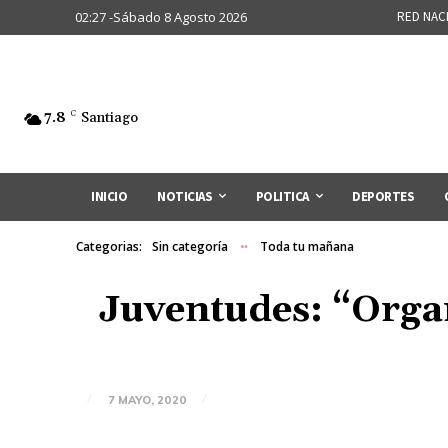
02:27 -Sábado 8 Agosto 2026
RED NAC
7.8
C
Santiago
INICIO
NOTICIAS
POLITICA
DEPORTES
Categorias:
Sin categoría
Toda tu mañana
Juventudes: “Orga
7 MAYO, 2020