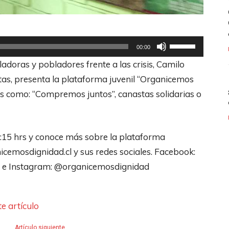
U
00:00
t
adoras y pobladores frente a las crisis, Camilo
i
as, presenta la plataforma juvenil “Organicemos
l
es como: “Compremos juntos”, canastas solidarias o
i
z
a
7:15 hrs y conoce más sobre la plataforma
l
emosdignidad.cl y sus redes sociales. Facebook:
a
d e Instagram: @organicemosdignidad
s
t
e artículo
e
c
Artículo siguiente