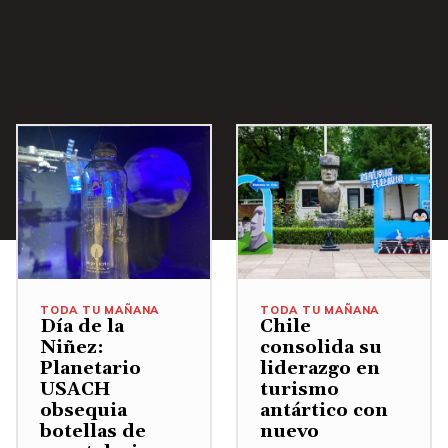
i
b
a
/
A
b
a
j
o
p
a
TODA TU MAÑANA
TODA TU MAÑANA
r
Día de la
Chile
Niñez:
consolida su
a
Planetario
liderazgo en
a
USACH
turismo
u
obsequia
antártico con
botellas de
nuevo
m