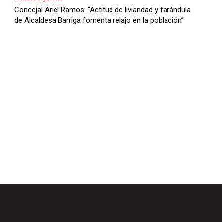
l
Concejal Ariel Ramos: “Actitud de liviandad y farándula
de Alcaldesa Barriga fomenta relajo en la población”
a
s
d
e
F
l
e
c
h
a
s
A
r
r