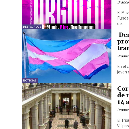
Branco
El Mov
Fundac
de...
DESTACADOS
Den
pro
tra
Produc
En el 
joven 
NOTICIAS
Cor
de 
14 
Produc
El Tri
Valpar