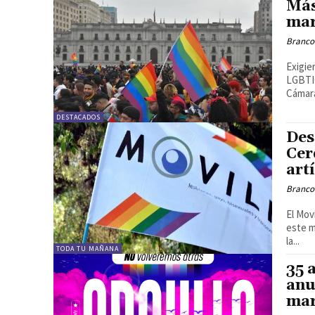
Más
mar
Branco
Exigie
LGBTIQ
Cámara
DESTACADOS
Des
Cer
art
Branco
El Mov
este m
la...
TODA TU MAÑANA
35 
anu
mar