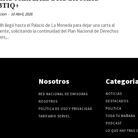
BTIQ+
cion
-
10 Abril, 2026
ilh llegó hasta el Palacio de La Moneda para dejar una carta al
ente, solicitando la continuidad del Plan Nacional de Derechos
s,...
Nosotros
Categori
NOTICIAS
RED NACIONAL DE EMISORAS
DESTACADOS
NOSOTROS
POLITICA
POLÍTICA DE USO Y PRIVACIDAD
TODA TU MAÑANA
TARIFARIO SERVEL
PODCAST
LO QUE HAY TRAS 