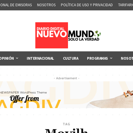
IONAL DE EMISORAS
NOSOTROS
POLÍTICA DE USO Y PRIVACIDAD
TARIFAR
OPINIÓN
INTERNACIONAL
CULTURA
PROGRAMAS
NOSO
- Advertisement -
TAG