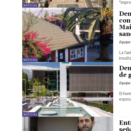
“impro
NOTICIAS
Den
con
Mai
san
Equipo
La fam
insult
NOTICIAS
Den
de 
Equipo
El hom
esposa
NOTICIAS
Ent
señ