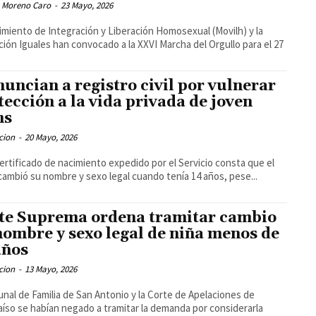
 Moreno Caro
-
23 Mayo, 2026
imiento de Integración y Liberación Homosexual (Movilh) y la
ión Iguales han convocado a la XXVI Marcha del Orgullo para el 27
uncian a registro civil por vulnerar
tección a la vida privada de joven
ns
cion
-
20 Mayo, 2026
certificado de nacimiento expedido por el Servicio consta que el
cambió su nombre y sexo legal cuando tenía 14 años, pese...
te Suprema ordena tramitar cambio
nombre y sexo legal de niña menos de
años
cion
-
13 Mayo, 2026
bunal de Familia de San Antonio y la Corte de Apelaciones de
aíso se habían negado a tramitar la demanda por considerarla