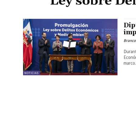
Ley sobre De
Dip
imp
Branco
Durant
Económ
marco.
NOTICIAS