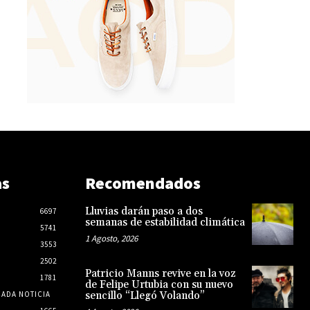
as
Recomendados
Lluvias darán paso a dos
6697
semanas de estabilidad climática
5741
1 Agosto, 2026
3553
2502
Patricio Manns revive en la voz
1781
de Felipe Urtubia con su nuevo
CADA NOTICIA
sencillo “Llegó Volando”