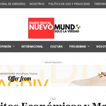
IONAL DE EMISORAS
NOSOTROS
POLÍTICA DE USO Y PRIVACIDAD
TARIFAR
OPINIÓN
INTERNACIONAL
CULTURA
PROGRAMAS
NOSO
- Advertisement -
TAG