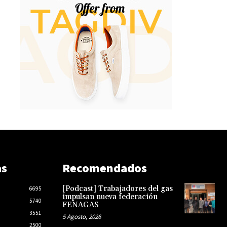
as
Recomendados
[Podcast] Trabajadores del gas
6695
impulsan nueva federación
5740
FENAGAS
3551
5 Agosto, 2026
2500