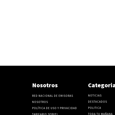
Nosotros
Categori
NOTICIAS
RED NACIONAL DE EMISORAS
DESTACADOS
NOSOTROS
POLITICA
POLÍTICA DE USO Y PRIVACIDAD
TODA TU MAÑANA
TARIFARIO SERVEL