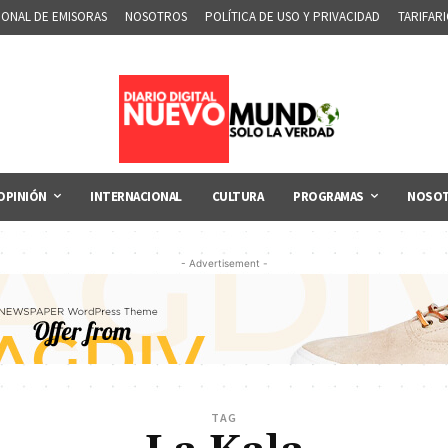
IONAL DE EMISORAS
NOSOTROS
POLÍTICA DE USO Y PRIVACIDAD
TARIFAR
OPINIÓN
INTERNACIONAL
CULTURA
PROGRAMAS
NOSO
- Advertisement -
TAG