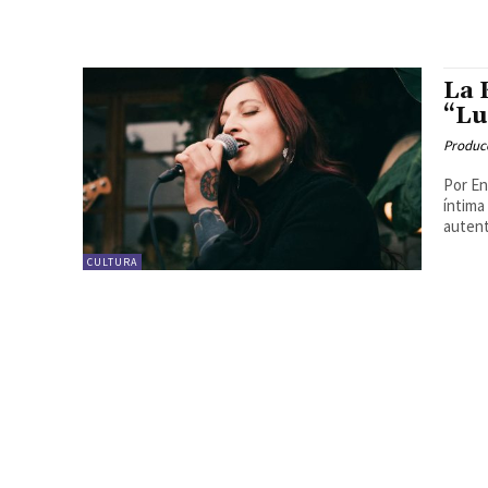
La 
“Lu
Produc
Por En
íntima
autenti
CULTURA