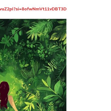
nJwuZ2pI?si=8ofwNmVt11vDBT3D