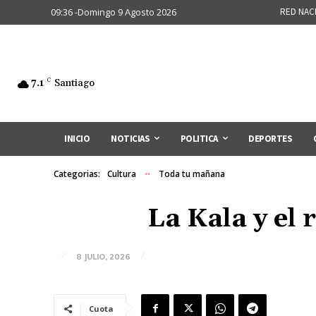
09:36 -Domingo 9 Agosto 2026
RED NAC
7.1
C
Santiago
INICIO
NOTICIAS
POLITICA
DEPORTES
Categorias:
Cultura
Toda tu mañana
La Kala y el 
8 JULIO, 2026
Cuota