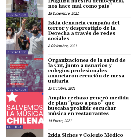
fragiliza nuestra democracia,
nos hace mal como país”
18 Diciembre, 2021
DESTACADOS
Izkia denuncia campaña del
terror y desprestigio de la
Derecha a través de redes
sociales
8 Diciembre, 2021
DESTACADOS
Organizaciones de la salud de
la Cut, junto a usuarios y
colegios profesionales
anunciaron creación de mesa
unitaria
15 Octubre, 2021
DESTACADOS
Amplio rechazo generó medida
de plan “paso a paso” que
buscaba prohibir escuchar
música en restaurantes
14 Enero, 2021
CULTURA
Izkia Siches y Colegio Médico