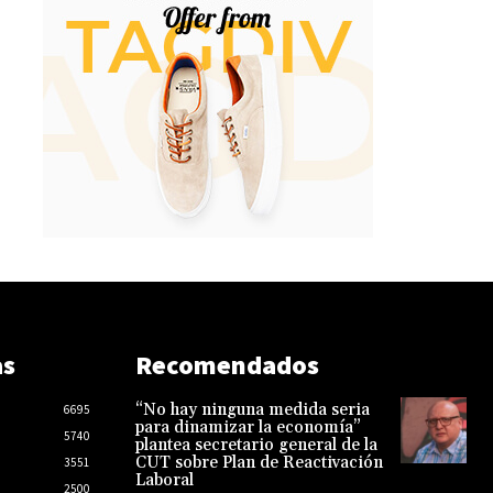
as
Recomendados
“No hay ninguna medida seria
6695
para dinamizar la economía”
5740
plantea secretario general de la
CUT sobre Plan de Reactivación
3551
Laboral
2500