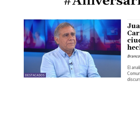
#Aniversari
Jua
Car
ciu
hec
Branco
El ana
Comuni
DESTACADOS
discur