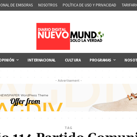
IONAL DE EMISORAS
NOSOTROS
POLÍTICA DE USO Y PRIVACIDAD
TARIFAR
OPINIÓN
INTERNACIONAL
CULTURA
PROGRAMAS
NOSO
- Advertisement -
TAG