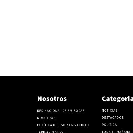
Nosotros
Categori
NOTICIAS
RED NACIONAL DE EMISORAS
DESTACADOS
NOSOTROS
POLITICA
POLÍTICA DE USO Y PRIVACIDAD
TODA TU MAÑANA
TARIFARIO SERVEL