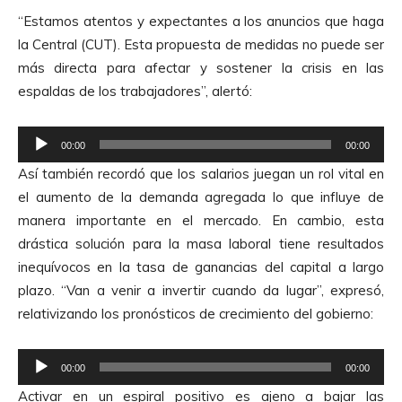
“Estamos atentos y expectantes a los anuncios que haga
la Central (CUT). Esta propuesta de medidas no puede ser
más directa para afectar y sostener la crisis en las
espaldas de los trabajadores”, alertó:
R
00:00
00:00
e
Así también recordó que los salarios juegan un rol vital en
p
el aumento de la demanda agregada lo que influye de
r
manera importante en el mercado. En cambio, esta
o
drástica solución para la masa laboral tiene resultados
d
inequívocos en la tasa de ganancias del capital a largo
u
plazo. “Van a venir a invertir cuando da lugar”, expresó,
c
relativizando los pronósticos de crecimiento del gobierno:
t
o
R
r
00:00
00:00
e
d
Activar en un espiral positivo es ajeno a bajar las