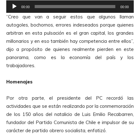
R
00:00
00:00
e
“Creo que van a seguir estos que algunos llaman
p
autogoles, bochornos, errores indeseados porque quienes
r
arbitran en esta pulsación es el gran capital, los grandes
o
millonarios y en eso también hay competencia entre ellos”,
d
dijo a propósito de quienes realmente pierden en este
u
panorama, como es la economía del país y los
c
trabajadores.
t
o
Homenajes
r
d
Por otra parte, el presidente del PC recordó las
e
actividades que se están realizando por la conmemoración
A
de los 150 años del natalicio de Luis Emilio Recabarren,
u
fundador del Partido Comunista de Chile e impulsor de su
d
carácter de partido obrero socialista, enfatizó.
i