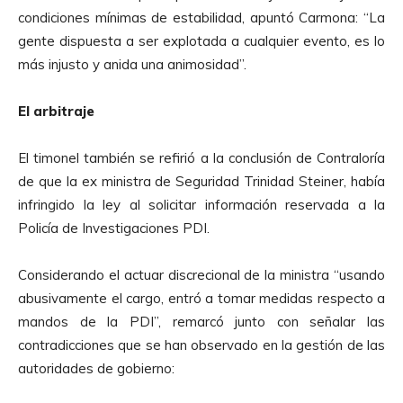
p
e
condiciones mínimas de estabilidad, apuntó Carmona: “La
r
A
gente dispuesta a ser explotada a cualquier evento, es lo
o
u
más injusto y anida una animosidad”.
d
d
u
i
El arbitraje
c
o
t
El timonel también se refirió a la conclusión de Contraloría
o
de que la ex ministra de Seguridad Trinidad Steiner, había
r
infringido la ley al solicitar información reservada a la
d
Policía de Investigaciones PDI.
e
A
Considerando el actuar discrecional de la ministra “usando
u
abusivamente el cargo, entró a tomar medidas respecto a
d
mandos de la PDI”, remarcó junto con señalar las
i
contradicciones que se han observado en la gestión de las
o
autoridades de gobierno: