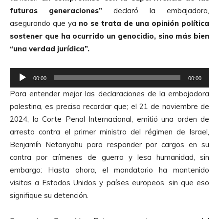
futuras generaciones”
declaró la embajadora,
asegurando que ya
no se trata de una opinión política
sostener que ha ocurrido un genocidio, sino más bien
“una verdad jurídica”.
R
00:00
00:00
e
Para entender mejor las declaraciones de la embajadora
p
palestina, es preciso recordar que; el 21 de noviembre de
r
2024, la Corte Penal Internacional, emitió una orden de
o
arresto contra el primer ministro del régimen de Israel,
d
Benjamín Netanyahu para responder por cargos en su
u
contra por crímenes de guerra y lesa humanidad, sin
c
embargo: Hasta ahora, el mandatario ha mantenido
t
visitas a Estados Unidos y países europeos, sin que eso
o
signifique su detención.
r
d