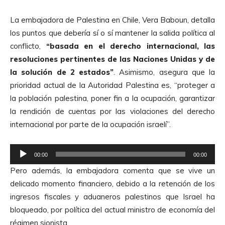
A
La embajadora de Palestina en Chile, Vera Baboun, detalla
u
los puntos que debería sí o sí mantener la salida política al
d
conflicto,
“basada en el derecho internacional, las
i
resoluciones pertinentes de las Naciones Unidas y de
o
la solución de 2 estados”
. Asimismo, asegura que la
prioridad actual de la Autoridad Palestina es, “proteger a
la población palestina, poner fin a la ocupación, garantizar
la rendición de cuentas por las violaciones del derecho
internacional por parte de la ocupación israelí”.
R
00:00
00:00
e
Pero además, la embajadora comenta que se vive un
p
delicado momento financiero, debido a la retención de los
r
ingresos fiscales y aduaneros palestinos que Israel ha
o
bloqueado, por política del actual ministro de economía del
d
régimen sionista.