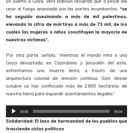
En cuanto a Gaza, Vera Baboun recuerda que a pesar del
e
cese al fuego anunciado por las partes incumbentes,
“se
A
ha seguido asesinando a más de mil palestinos,
u
elevando la cifra de mártires a más de 73 mil, de los
d
cuales las mujeres o niños constituyen la mayoría de
i
nuestras víctimas”.
o
Por otra parte, señala, “mientras el mundo mira a una
Gaza devastada, en Cisjordania y Jerusalén del este,
enfrentamos una muerte lenta, a través de una
arquitectura colonial de anexión continua. Solo desde
octubre se han confiscado más de 2.800 hectáreas de
nuestra tierra para expandir asentamientos ilegales”.
R
00:00
00:00
e
Solidaridad: El lazo de hermandad de los pueblos que
p
trasciende ciclos políticos
r