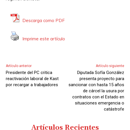
u
c
t
Descarga como PDF
o
r
Imprime este artículo
d
e
A
u
Artículo anterior
Artículo siguiente
d
Presidente del PC critica
Diputada Sofía González
i
reactivación laboral de Kast
presenta proyecto para
o
por recargar a trabajadores
sancionar con hasta 15 años
de cárcel la usura por
contratos con el Estado en
situaciones emergencia o
catástrofe
Artículos Recientes