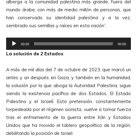
alberga a la comunidad palestina más grande, fuera del
mundo árabe, con más de medio millón de personas, que
han conservado su identidad palestina y a la vez,
sembrado sus semillas y raíces en esta nación”.
R
00:00
00:00
e
La solución de 2 Estados
p
r
A más de mil días del 7 de octubre de 2023, que marcó un
o
antes y un después en Gaza, y también en la humanidad,
d
la solución por la que aboga la Autoridad Palestina, sigue
u
siendo la existencia pacífica de dos Estados. El Estado
c
Palestino y el Israelí. Esta pretensión, constantemente
t
torpedeada por el régimen sionista, vuelve a tomar fuerza
o
tras el enfriamiento de la guerra entre Irán y Estados
r
Unidos que ha movido el tablero geopolítico de la región,
d
debilitando la posición de Israel.
e