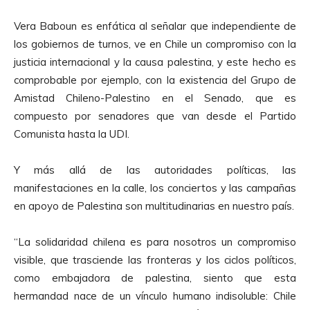
o
Vera Baboun es enfática al señalar que independiente de
d
los gobiernos de turnos, ve en Chile un compromiso con la
u
justicia internacional y la causa palestina, y este hecho es
c
comprobable por ejemplo, con la existencia del Grupo de
t
Amistad Chileno-Palestino en el Senado, que es
o
compuesto por senadores que van desde el Partido
r
Comunista hasta la UDI.
d
e
Y más allá de las autoridades políticas, las
A
manifestaciones en la calle, los conciertos y las campañas
u
en apoyo de Palestina son multitudinarias en nuestro país.
d
i
“La solidaridad chilena es para nosotros un compromiso
o
visible, que trasciende las fronteras y los ciclos políticos,
como embajadora de palestina, siento que esta
hermandad nace de un vínculo humano indisoluble: Chile