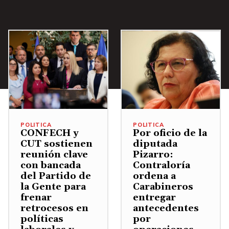
s
o
o
e
a
A
l
d
n
r
r
u
i
t
a
r
m
s
a
a
i
e
m
r
u
b
n
i
o
m
a
.
n
d
e
/
u
i
n
A
i
POLITICA
POLITICA
s
CONFECH y
Por oficio de la
t
b
r
CUT sostienen
diputada
m
a
a
reunión clave
Pizarro:
e
i
r
j
con bancada
Contraloría
l
n
del Partido de
ordena a
o
o
v
la Gente para
Carabineros
u
d
p
frenar
entregar
o
i
i
retrocesos en
antecedentes
a
l
r
políticas
por
s
r
u