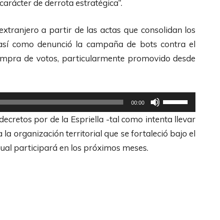
 carácter de derrota estratégica”.
/
F
l
l
A
l
a
a
 extranjero a partir de las actas que consolidan los
b
e
s
s
s, así como denunció la campaña de bots contra el
a
c
d
t
 compra de votos, particularmente promovido desde
j
h
e
e
o
a
F
c
p
s
l
l
U
a
00:00
A
e
a
t
r
ecretos por de la Espriella -tal como intenta llevar
r
c
s
i
a
 la organización territorial que se fortaleció bajo el
r
h
d
l
a
cual participará en los próximos meses.
i
a
e
i
u
b
s
F
z
m
a
A
l
a
e
/
r
e
l
n
A
r
c
a
t
b