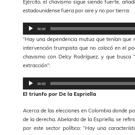
Ejército, el chavismo sigue siendo fuerte, aña
i
r
estadounidense fuera por aire y no por tierra:
o
o
d
R
00:00
u
e
“Hay una dependencia mutua que tenían que re
c
p
intervención trumpista que no colocó en el po
t
r
chavismo con Delcy Rodríguez, y que busca “
o
o
extracción”:
r
d
d
u
R
00:00
e
c
e
El triunfo por De la Espriella
A
t
p
u
o
r
Acerca de las elecciones en Colombia donde po
d
r
o
de la derecha, Abelardo de la Espriella, se ref
i
d
d
por este sector político: “Hay una caracterís
o
e
u