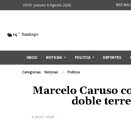
20:55 -Jueves 6 Agosto 2026
RED NAC
14
C
Santiago
INICIO
NOTICIAS
POLITICA
DEPORTES
Categorias:
Noticias
Politica
Marcelo Caruso co
doble terr
6 JULIO, 2026