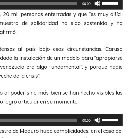
U
00:00
t
, 20 mil personas enterradas y que “es muy difícil
i
 muestra de solidaridad ha sido sostenida y ha
l
 afirmó.
i
z
enses al país bajo esas circunstancias, Caruso
a
 dada la instalación de un modelo para “apropiarse
l
n venezuela era algo fundamental”, y porque nadie
a
che de la crisis”.
s
t
 al poder sino más bien se han hecho visibles las
e
ro logró articular en su momento:
c
l
U
00:00
a
t
stro de Maduro hubo complicidades, en el caso del
s
i