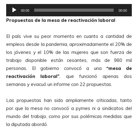
o
R
r
00:00
00:00
e
d
Propuestas de la mesa de reactivación laboral
p
e
r
A
El país vive su peor momento en cuanto a cantidad de
o
u
empleos desde la pandemia, aproximadamente el 20% de
d
d
los jóvenes y el 10% de las mujeres que son fuerza de
u
i
trabajo disponible están cesantes, más de 980 mil
c
o
personas. El gobierno convocó a una
“mesa de
t
reactivación laboral”
, que funcionó apenas dos
o
semanas y evacuó un informe con 22 propuestas.
r
d
Las propuestas han sido ampliamente criticadas, tanto
e
por que la mesa no convocó a pymes ni a sindicatos del
A
mundo del trabajo, como por sus polémicas medidas que
u
la diputada abordó.
d
i