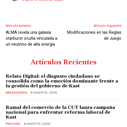
r
d
e
A
Artículo anterior
Artículo siguiente
u
ALMA revela una galaxia
Modificaciones en las Reglas
d
starburst oculta vinculada a
de Juego
i
un neutrino de alta energía
o
Artículos Recientes
Relato Digital: el disgusto ciudadano se
consolida como la emoción dominante frente a
la gestión del gobierno de Kast
DESTACADOS
8 AGOSTO, 2026
Ramal del comercio de la CUT lanza campaña
nacional para enfrentar reforma laboral de
Kast
POLITICA
8 AGOSTO, 2026