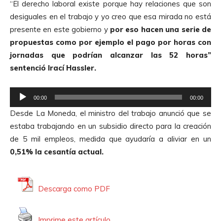
“El derecho laboral existe porque hay relaciones que son
o
desiguales en el trabajo y yo creo que esa mirada no está
presente en este gobierno y
por eso hacen una serie de
propuestas como por ejemplo el pago por horas con
jornadas que podrían alcanzar las 52 horas”
sentenció Irací Hassler.
R
00:00
00:00
e
Desde La Moneda, el ministro del trabajo anunció que se
p
estaba trabajando en un subsidio directo para la creación
r
de 5 mil empleos, medida que ayudaría a aliviar en un
o
0,51% la cesantía actual.
d
u
c
Descarga como PDF
t
o
Imprime este artículo