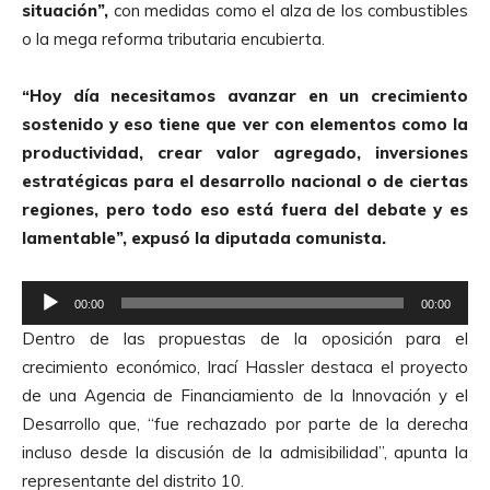
situación”,
con medidas como el alza de los combustibles
o la mega reforma tributaria encubierta.
“Hoy día necesitamos avanzar en un crecimiento
sostenido y eso tiene que ver con elementos como la
productividad, crear valor agregado, inversiones
estratégicas para el desarrollo nacional o de ciertas
regiones, pero todo eso está fuera del debate y es
lamentable”, expusó la diputada comunista.
R
00:00
00:00
e
Dentro de las propuestas de la oposición para el
p
crecimiento económico, Irací Hassler destaca el proyecto
r
de una Agencia de Financiamiento de la Innovación y el
o
Desarrollo que, “fue rechazado por parte de la derecha
d
incluso desde la discusión de la admisibilidad”, apunta la
u
representante del distrito 10.