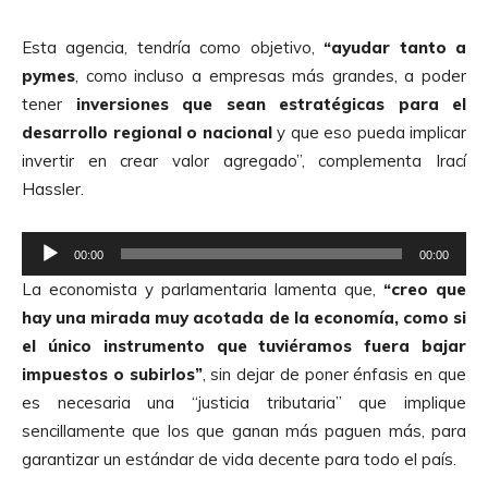
c
t
Esta agencia, tendría como objetivo,
“ayudar tanto a
o
pymes
, como incluso a empresas más grandes, a poder
r
tener
inversiones que sean estratégicas para el
d
desarrollo regional o nacional
y que eso pueda implicar
e
invertir en crear valor agregado”, complementa Irací
A
Hassler.
u
d
R
i
00:00
00:00
e
o
La economista y parlamentaria lamenta que,
“creo que
p
hay una mirada muy acotada de la economía, como si
r
el único instrumento que tuviéramos fuera bajar
o
impuestos o subirlos”
, sin dejar de poner énfasis en que
d
es necesaria una “justicia tributaria” que implique
u
sencillamente que los que ganan más paguen más, para
c
garantizar un estándar de vida decente para todo el país.
t