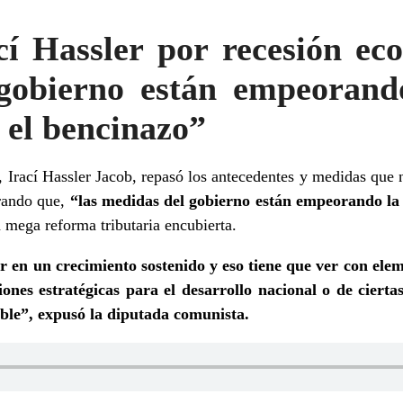
cí Hassler por recesión ec
gobierno están empeorando
 el bencinazo”
 Irací Hassler Jacob, repasó los antecedentes y medidas que n
urando que,
“las medidas del gobierno están empeorando la 
a mega reforma tributaria encubierta.
 en un crecimiento sostenido y eso tiene que ver con ele
ones estratégicas para el desarrollo nacional o de cierta
able”, expusó la diputada comunista.