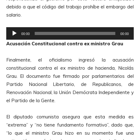
u
debido a que el código del trabajo prohíbe el embargo del
c
salario.
t
o
R
r
00:00
00:00
e
d
Acusación Constitucional contra ex ministro Grau
p
e
r
A
Finalmente, el oficialismo ingresó la acusación
o
u
constitucional contra el ex ministro de hacienda, Nicolás
d
d
Grau. El documento fue firmado por parlamentarios del
u
i
Partido Nacional Libertario, de Republicanos, de
c
o
Renovación Nacional, la Unión Demócrata Independiente y
t
el Partido de la Gente.
o
r
El diputado comunista asegura que esta medida es
d
“extrema” y “no tiene fundamento formativo”, dado que,
e
“lo que el ministro Grau hizo en su momento fue una
A