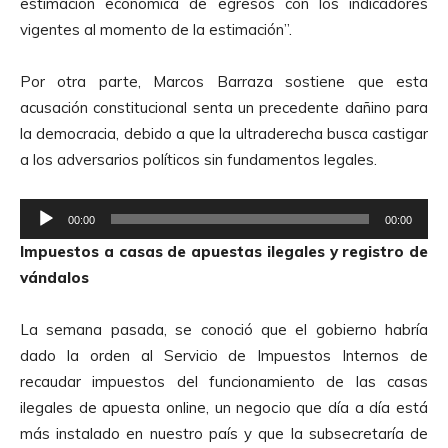
estimación económica de egresos con los indicadores
u
vigentes al momento de la estimación”.
d
i
Por otra parte, Marcos Barraza sostiene que esta
o
acusación constitucional senta un precedente dañino para
la democracia, debido a que la ultraderecha busca castigar
a los adversarios políticos sin fundamentos legales.
R
00:00
00:00
e
Impuestos a casas de apuestas ilegales y registro de
p
vándalos
r
o
La semana pasada, se conoció que el gobierno habría
d
dado la orden al Servicio de Impuestos Internos de
u
recaudar impuestos del funcionamiento de las casas
c
ilegales de apuesta online, un negocio que día a día está
t
más instalado en nuestro país y que la subsecretaría de
o