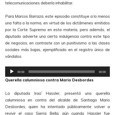
telecomunicaciones debería inhabilitar.
r
d
Para Marcos Barraza, este episodio constituye a lo menos
e
una falta a la norma, en virtud de los dictámenes emitidos
A
por la Corte Suprema en esta materia, pero además, el
u
diputado advierte una cierta indulgencia contra este tipo
d
de negocios, en contraste con un punitivismo a las clases
i
sociales más bajas, ejemplificado en el registro único de
o
vándalos.
R
00:00
00:00
e
Querella calumniosa contra Mario Desbordes
p
r
La diputada Irací Hassler, presentó una querella
o
calumniosa en contra del alcalde de Santiago Mario
d
Desbordes, quien ha intentado públicamente volver a
u
revivir el caso Sierra Bella, aún cuando Hassler fue