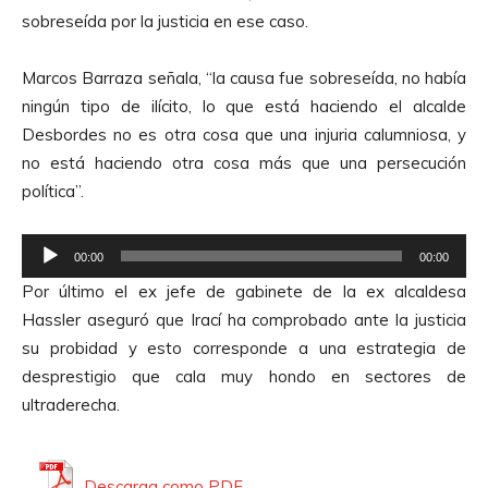
c
sobreseída por la justicia en ese caso.
t
o
Marcos Barraza señala, “la causa fue sobreseída, no había
r
ningún tipo de ilícito, lo que está haciendo el alcalde
d
Desbordes no es otra cosa que una injuria calumniosa, y
e
no está haciendo otra cosa más que una persecución
A
política”.
u
d
R
i
00:00
00:00
e
o
Por último el ex jefe de gabinete de la ex alcaldesa
p
Hassler aseguró que Irací ha comprobado ante la justicia
r
su probidad y esto corresponde a una estrategia de
o
desprestigio que cala muy hondo en sectores de
d
ultraderecha.
u
c
t
Descarga como PDF