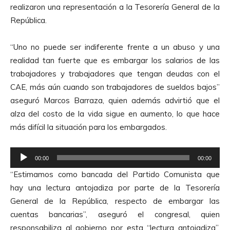
realizaron una representación a la Tesorería General de la
República.
“Uno no puede ser indiferente frente a un abuso y una
realidad tan fuerte que es embargar los salarios de las
trabajadores y trabajadores que tengan deudas con el
CAE, más aún cuando son trabajadores de sueldos bajos”
aseguró Marcos Barraza, quien además advirtió que el
alza del costo de la vida sigue en aumento, lo que hace
más difícil la situación para los embargados.
R
00:00
00:00
e
“Estimamos como bancada del Partido Comunista que
p
hay una lectura antojadiza por parte de la Tesorería
r
General de la República, respecto de embargar las
o
cuentas bancarias”, aseguró el congresal, quien
d
responsabiliza al gobierno por esta “lectura antojadiza”,