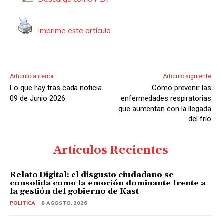
o
r
Imprime este artículo
d
e
A
u
Artículo anterior
Artículo siguiente
d
Lo que hay tras cada noticia
Cómo prevenir las
i
09 de Junio 2026
enfermedades respiratorias
o
que aumentan con la llegada
del frío
Artículos Recientes
Relato Digital: el disgusto ciudadano se
consolida como la emoción dominante frente a
la gestión del gobierno de Kast
POLITICA
8 AGOSTO, 2026