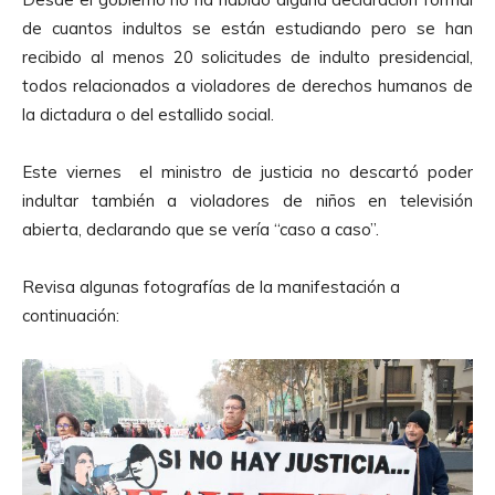
p
de cuantos indultos se están estudiando pero se han
r
recibido al menos 20 solicitudes de indulto presidencial,
o
todos relacionados a violadores de derechos humanos de
d
la dictadura o del estallido social.
u
c
Este viernes el ministro de justicia no descartó poder
t
indultar también a violadores de niños en televisión
o
abierta, declarando que se vería “caso a caso”.
r
d
Revisa algunas fotografías de la manifestación a
e
continuación:
A
u
d
i
o