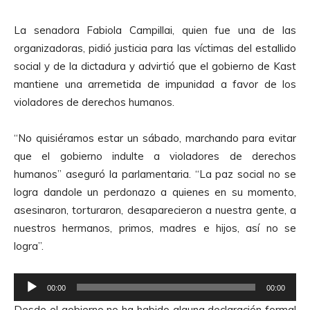
u
c
La senadora Fabiola Campillai, quien fue una de las
t
organizadoras, pidió justicia para las víctimas del estallido
o
social y de la dictadura y advirtió que el gobierno de Kast
r
mantiene una arremetida de impunidad a favor de los
d
violadores de derechos humanos.
e
A
“No quisiéramos estar un sábado, marchando para evitar
u
que el gobierno indulte a violadores de derechos
d
humanos” aseguró la parlamentaria. “La paz social no se
i
logra dandole un perdonazo a quienes en su momento,
o
asesinaron, torturaron, desaparecieron a nuestra gente, a
nuestros hermanos, primos, madres e hijos, así no se
logra”.
R
00:00
00:00
e
Desde el gobierno no ha habido alguna declaración formal