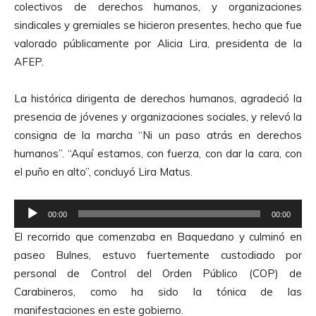
colectivos de derechos humanos, y organizaciones
sindicales y gremiales se hicieron presentes, hecho que fue
valorado públicamente por Alicia Lira, presidenta de la
AFEP.
La histórica dirigenta de derechos humanos, agradeció la
presencia de jóvenes y organizaciones sociales, y relevó la
consigna de la marcha “Ni un paso atrás en derechos
humanos”. “Aquí estamos, con fuerza, con dar la cara, con
el puño en alto”, concluyó Lira Matus.
R
00:00
00:00
e
El recorrido que comenzaba en Baquedano y culminó en
p
paseo Bulnes, estuvo fuertemente custodiado por
r
personal de Control del Orden Público (COP) de
o
Carabineros, como ha sido la tónica de las
d
manifestaciones en este gobierno.