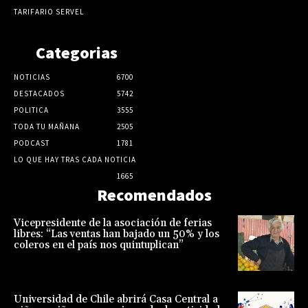
TARIFARIO SERVEL
Categorias
NOTICIAS
6700
DESTACADOS
5742
POLITICA
3555
TODA TU MAÑANA
2505
PODCAST
1781
LO QUE HAY TRAS CADA NOTICIA
1665
Recomendados
Vicepresidente de la asociación de ferias
libres: “Las ventas han bajado un 50% y los
coleros en el país nos quintuplican”
Universidad de Chile abrirá Casa Central a