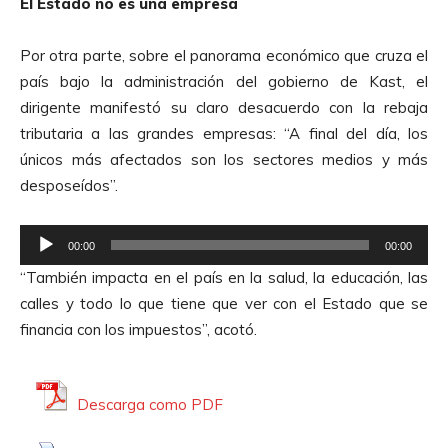
El Estado no es una empresa
t
o
Por otra parte, sobre el panorama económico que cruza el
r
país bajo la administración del gobierno de Kast, el
d
dirigente manifestó su claro desacuerdo con la rebaja
e
tributaria a las grandes empresas: “A final del día, los
A
únicos más afectados son los sectores medios y más
u
desposeídos”.
d
i
R
o
00:00
00:00
e
“También impacta en el país en la salud, la educación, las
p
calles y todo lo que tiene que ver con el Estado que se
r
financia con los impuestos”, acotó.
o
d
u
Descarga como PDF
c
t