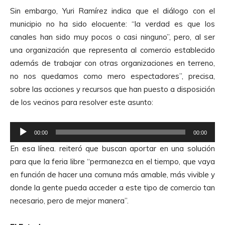
t
Sin embargo, Yuri Ramírez indica que el diálogo con el
o
municipio no ha sido elocuente: “la verdad es que los
r
canales han sido muy pocos o casi ninguno”, pero, al ser
d
una organización que representa al comercio establecido
e
además de trabajar con otras organizaciones en terreno,
A
no nos quedamos como mero espectadores”, precisa,
u
sobre las acciones y recursos que han puesto a disposición
d
de los vecinos para resolver este asunto:
i
o
R
00:00
00:00
e
En esa línea. reiteró que buscan aportar en una solución
p
para que la feria libre “permanezca en el tiempo, que vaya
r
en función de hacer una comuna más amable, más vivible y
o
donde la gente pueda acceder a este tipo de comercio tan
d
necesario, pero de mejor manera”.
u
c