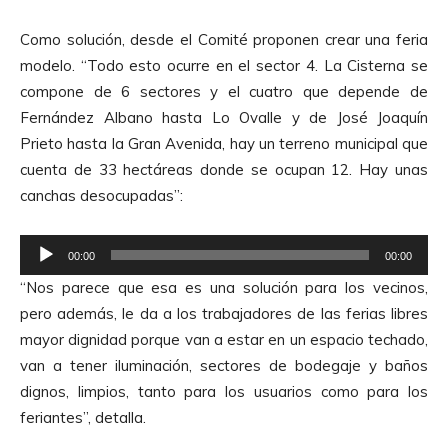
o
t
Como solución, desde el Comité proponen crear una feria
o
modelo. “Todo esto ocurre en el sector 4. La Cisterna se
r
compone de 6 sectores y el cuatro que depende de
d
Fernández Albano hasta Lo Ovalle y de José Joaquín
e
Prieto hasta la Gran Avenida, hay un terreno municipal que
A
cuenta de 33 hectáreas donde se ocupan 12. Hay unas
u
canchas desocupadas”:
d
i
R
o
00:00
00:00
e
“Nos parece que esa es una solución para los vecinos,
p
pero además, le da a los trabajadores de las ferias libres
r
mayor dignidad porque van a estar en un espacio techado,
o
van a tener iluminación, sectores de bodegaje y baños
d
dignos, limpios, tanto para los usuarios como para los
u
feriantes”, detalla.
c