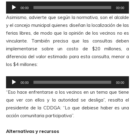
R
00:00
00:00
e
Asimismo, advierte que según la normativa, son el alcalde
p
y el concejo municipal quienes diseñan la localización de las
r
ferias libres, de modo que la opinión de los vecinos no es
o
vinculante. También precisa que las consultas deben
d
implementarse sobre un costo de $20 millones, a
u
diferencia del valor estimado para esta consulta, menor a
c
los $4 millones:
t
o
R
r
00:00
00:00
e
d
“Eso hace enfrentarse a los vecinos en un tema que tiene
p
e
que ver con ellos y la autoridad se desliga”, resalta el
r
A
presidente de la CDDGA: “Lo que debiese haber es una
o
u
acción comunitaria participativa”.
d
d
u
i
Alternativas y recursos
c