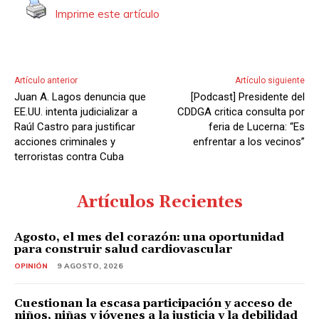
Imprime este artículo
o
r
d
e
Artículo anterior
Artículo siguiente
A
Juan A. Lagos denuncia que
[Podcast] Presidente del
u
EE.UU. intenta judicializar a
CDDGA critica consulta por
d
Raúl Castro para justificar
feria de Lucerna: “Es
acciones criminales y
enfrentar a los vecinos”
i
terroristas contra Cuba
o
Artículos Recientes
Agosto, el mes del corazón: una oportunidad
para construir salud cardiovascular
OPINIÓN
9 AGOSTO, 2026
Cuestionan la escasa participación y acceso de
niños, niñas y jóvenes a la justicia y la debilidad