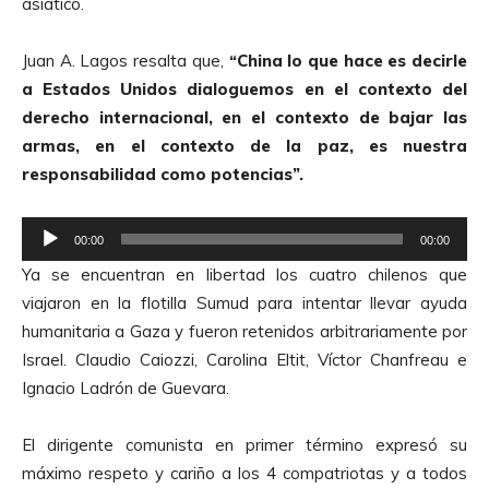
asiatico.
d
u
Juan A. Lagos resalta que,
“China lo que hace es decirle
c
a Estados Unidos dialoguemos en el contexto del
t
derecho internacional, en el contexto de bajar las
o
armas, en el contexto de la paz, es nuestra
r
responsabilidad como potencias”.
d
e
R
A
00:00
00:00
e
u
Ya se encuentran en libertad los cuatro chilenos que
p
d
viajaron en la flotilla Sumud para intentar llevar ayuda
r
i
humanitaria a Gaza y fueron retenidos arbitrariamente por
o
o
Israel. Claudio Caiozzi, Carolina Eltit, Víctor Chanfreau e
d
Ignacio Ladrón de Guevara.
u
c
El dirigente comunista en primer término expresó su
t
máximo respeto y cariño a los 4 compatriotas y a todos
o