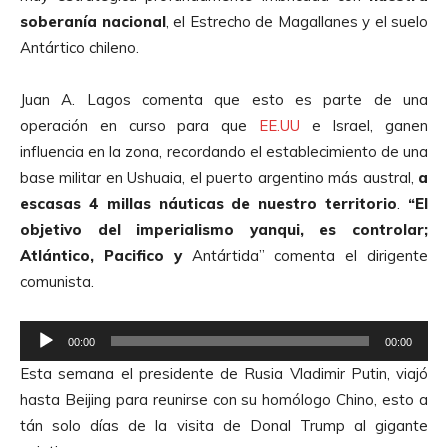
d
soberanía nacional
, el Estrecho de Magallanes y el suelo
e
Antártico chileno.
A
u
Juan A. Lagos comenta que esto es parte de una
d
operación en curso para que
EE.UU
e Israel, ganen
i
influencia en la zona, recordando el establecimiento de una
o
base militar en Ushuaia, el puerto argentino más austral,
a
escasas 4 millas náuticas de nuestro territorio
.
“El
objetivo del imperialismo yanqui, es controlar;
Atlántico, Pacifico y
Antártida” comenta el dirigente
comunista.
R
00:00
00:00
e
Esta semana el presidente de Rusia Vladimir Putin, viajó
p
hasta Beijing para reunirse con su homólogo Chino, esto a
r
tán solo días de la visita de Donal Trump al gigante
o