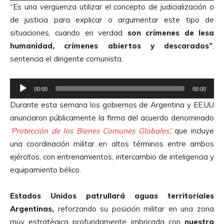
“Es una vergüenza utilizar el concepto de judicialización o
p
de justicia para explicar o argumentar este tipo de
r
situaciones, cuando en verdad
son crímenes de lesa
o
humanidad, crímenes abiertos y descarados”
,
d
sentencia el dirigente comunista.
u
c
R
t
00:00
00:00
e
o
Durante esta semana los gobiernos de Argentina y EE.UU
p
r
anunciaron públicamente la firma del acuerdo denominado
r
d
‘Protección de los Bienes Comunes Globales’,
que incluye
o
e
una coordinación militar en altos términos entre ambos
d
A
ejércitos, con entrenamientos, intercambio de inteligencia y
u
u
equipamiento bélico.
c
d
t
i
Estados Unidos patrullará aguas territoriales
o
o
Argentinas,
reforzando su posición militar en una zona
r
muy estratégica profundamente imbricada con
nuestra