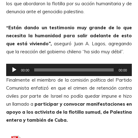
los que abordaron la flotilla por su acción humanitaria y de
r
denuncia ante el genocidio palestino.
d
e
“Están dando un testimonio muy grande de lo que
A
necesita la humanidad para salir adelante de esto
u
que está viviendo”,
aseguró Juan A. Lagos, agregando
d
que la reacción del gobierno chileno “ha sido muy débil”.
i
o
R
00:00
00:00
e
Finalmente el miembro de la comisión política del Partido
p
Comunista enfatizó en que el crimen de retención contra
r
civiles por parte de Israel no podía quedar impune e hizo
o
un llamado a
participar y convocar manifestaciones en
d
apoyo a los activista de la flotilla sumud, de Palestina
u
entera y también de Cuba.
c
t