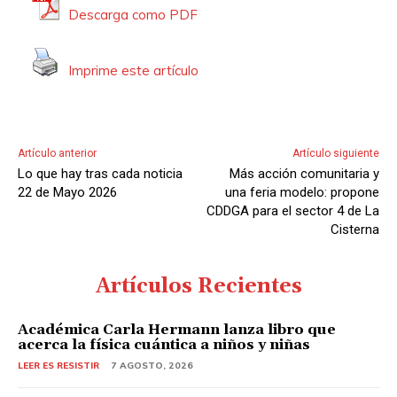
o
Descarga como PDF
r
d
Imprime este artículo
e
A
u
d
Artículo anterior
Artículo siguiente
i
Lo que hay tras cada noticia
Más acción comunitaria y
o
22 de Mayo 2026
una feria modelo: propone
CDDGA para el sector 4 de La
Cisterna
Artículos Recientes
Académica Carla Hermann lanza libro que
acerca la física cuántica a niños y niñas
LEER ES RESISTIR
7 AGOSTO, 2026