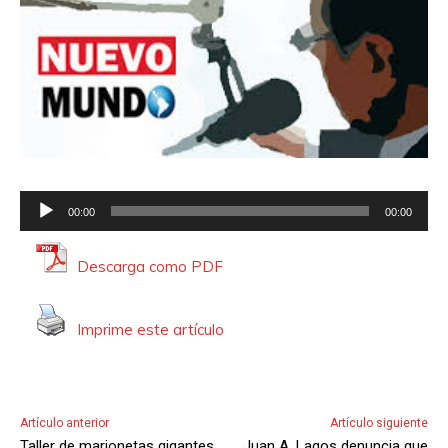
R
00:00
00:00
e
p
Descarga como PDF
r
o
Imprime este artículo
d
u
c
t
Artículo anterior
Artículo siguiente
o
Taller de marionetas gigantes
Juan A. Lagos denuncia que