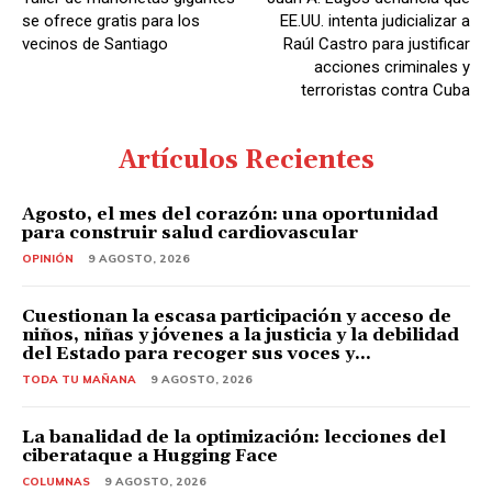
r
se ofrece gratis para los
EE.UU. intenta judicializar a
d
vecinos de Santiago
Raúl Castro para justificar
acciones criminales y
e
terroristas contra Cuba
A
u
Artículos Recientes
d
i
Agosto, el mes del corazón: una oportunidad
o
para construir salud cardiovascular
OPINIÓN
9 AGOSTO, 2026
Cuestionan la escasa participación y acceso de
niños, niñas y jóvenes a la justicia y la debilidad
del Estado para recoger sus voces y...
TODA TU MAÑANA
9 AGOSTO, 2026
La banalidad de la optimización: lecciones del
ciberataque a Hugging Face
COLUMNAS
9 AGOSTO, 2026