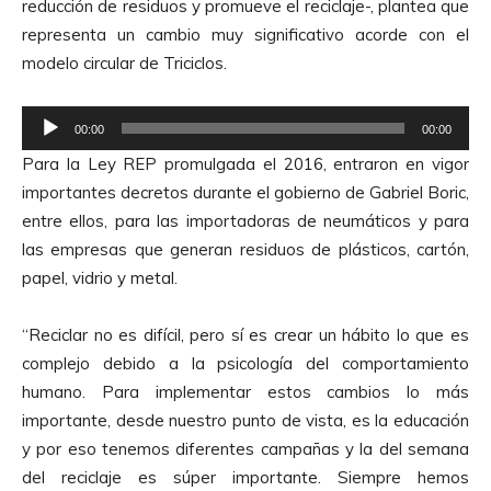
reducción de residuos y promueve el reciclaje-, plantea que
c
representa un cambio muy significativo acorde con el
t
modelo circular de Triciclos.
o
r
R
d
00:00
00:00
e
e
Para la Ley REP promulgada el 2016, entraron en vigor
p
A
importantes decretos durante el gobierno de Gabriel Boric,
r
u
entre ellos, para las importadoras de neumáticos y para
o
d
las empresas que generan residuos de plásticos, cartón,
d
i
papel, vidrio y metal.
u
o
c
“Reciclar no es difícil, pero sí es crear un hábito lo que es
t
complejo debido a la psicología del comportamiento
o
humano. Para implementar estos cambios lo más
r
importante, desde nuestro punto de vista, es la educación
d
y por eso tenemos diferentes campañas y la del semana
e
del reciclaje es súper importante. Siempre hemos
A