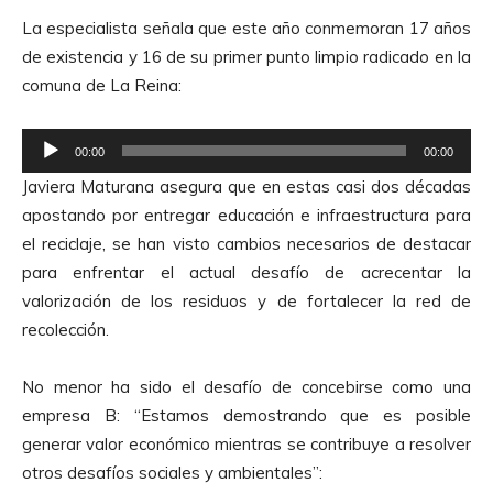
La especialista señala que este año conmemoran 17 años
de existencia y 16 de su primer punto limpio radicado en la
comuna de La Reina:
R
00:00
00:00
e
Javiera Maturana asegura que en estas casi dos décadas
p
apostando por entregar educación e infraestructura para
r
el reciclaje, se han visto cambios necesarios de destacar
o
para enfrentar el actual desafío de acrecentar la
d
valorización de los residuos y de fortalecer la red de
u
recolección.
c
t
No menor ha sido el desafío de concebirse como una
o
empresa B: “Estamos demostrando que es posible
r
generar valor económico mientras se contribuye a resolver
d
otros desafíos sociales y ambientales”:
e