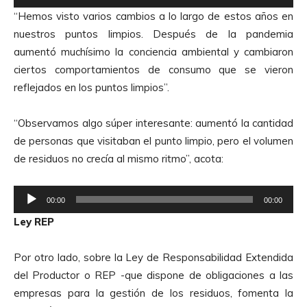
e
“Hemos visto varios cambios a lo largo de estos años en
p
nuestros puntos limpios. Después de la pandemia
r
aumentó muchísimo la conciencia ambiental y cambiaron
o
ciertos comportamientos de consumo que se vieron
d
reflejados en los puntos limpios”.
u
c
“Observamos algo súper interesante: aumentó la cantidad
t
de personas que visitaban el punto limpio, pero el volumen
o
de residuos no crecía al mismo ritmo”, acota:
r
d
R
e
00:00
00:00
e
A
Ley REP
p
u
r
d
Por otro lado, sobre la Ley de Responsabilidad Extendida
o
i
del Productor o REP -que dispone de obligaciones a las
d
o
empresas para la gestión de los residuos, fomenta la
u