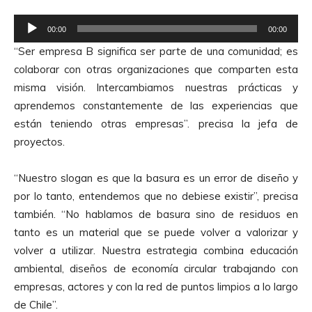
A
R
u
00:00
00:00
e
d
“Ser empresa B significa ser parte de una comunidad; es
p
i
colaborar con otras organizaciones que comparten esta
r
o
misma visión. Intercambiamos nuestras prácticas y
o
aprendemos constantemente de las experiencias que
d
están teniendo otras empresas”. precisa la jefa de
u
proyectos.
c
t
“Nuestro slogan es que la basura es un error de diseño y
o
por lo tanto, entendemos que no debiese existir”, precisa
r
también. “No hablamos de basura sino de residuos en
d
tanto es un material que se puede volver a valorizar y
e
volver a utilizar. Nuestra estrategia combina educación
A
ambiental, diseños de economía circular trabajando con
u
empresas, actores y con la red de puntos limpios a lo largo
d
de Chile”.