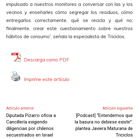
impulsado a nuestros monitores a conversar con las y los
u
vecinos y enseñarles cómo segregar los residuos, cómo
d
entregarlos correctamente, qué se recicla y qué no;
i
finalmente, crear este cuestionamiento sobre nuestros
o
hábitos de consumo”, señala la especialista de Triciclos.
Descarga como PDF
Imprime este artículo
Artículo anterior
Artículo siguiente
Diputada Pizarro oficia a
[Podcast] “Entendemos que
Cancillería exigiendo
la basura no debiese existir”:
diligencias por chilenos
plantea Javiera Maturana de
secuestrados en Israel
Triciclos