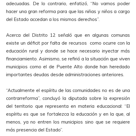
adecuadas. De lo contrario, enfatizó, “No vamos poder
t
hacer una gran reforma para que las niñas y niños a cargo
o
del Estado accedan a los mismos derechos”.
r
d
Acerca del Distrito 12 señaló que en algunas comunas
e
existe un déficit por falta de recursos como ocurre con la
A
educación rural y donde se hace necesario inyectar más
u
financiamiento. Asimismo, se refirió a la situación que viven
d
municipios como el de Puente Alto donde han heredado
i
importantes deudas desde administraciones anteriores.
o
“Actualmente el espíritu de las comunidades no es de una
contrarreforma”, concluyó la diputada sobre la expresión
del territorio que representa en materia educacional: “El
espíritu es que se fortalezca la educación y en la que, al
menos, ya no entren los municipios sino que se requiere
más presencia del Estado”.