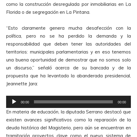
como la construcción desregulada por inmobiliarias en La
u
Florida o de segregación en La Pintana.
c
t
“Esto claramente genera mucha desafección con la
o
política, pero no se ha perdido la demanda y la
r
responsabilidad que deben tener las autoridades del
d
territorios: municipales parlamentarias y en eso tenemos
e
una buena oportunidad de demostrar que no somos solo
A
un discurso,” señaló acerca de su bancada y de la
u
propuesta que ha levantado la abanderada presidencial,
d
Jeannette Jara:
i
o
R
00:00
00:00
e
En materia de educación, la diputada Serrano destacó que
p
existen avances significativos como la reparación de la
r
deuda histórica del Magisterio, pero aún se encuentran en
o
tramitación proyectos clave como el nuevo sistema de