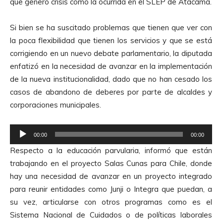
que generó crisis como la ocurrida en el SLEP de Atacama.
u
c
Si bien se ha suscitado problemas que tienen que ver con
t
la poca
flexibilidad que tienen los servicios y que se está
o
corrigiendo en un nuevo debate parlamentario, la diputada
r
enfatizó en la necesidad de avanzar en la implementación
d
de la nueva institucionalidad, dado que no han cesado los
e
casos de abandono de deberes por parte de alcaldes y
A
corporaciones municipales.
u
d
R
i
00:00
00:00
e
o
Respecto a la educación parvularia, informó que están
p
trabajando en el proyecto Salas Cunas para Chile, donde
r
hay una necesidad de avanzar en un proyecto integrado
o
para reunir entidades como Junji o Integra que puedan, a
d
su vez, articularse con otros programas como es el
u
Sistema Nacional de Cuidados o de políticas laborales
c