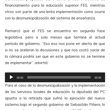
d
financiamiento para la educación superior FES, mientras
u
otros son parte de una lenta implementación como ocurre
c
con la desmunicipalización del sistema de enseñanza.
t
o
Remarcó que el FES se encuentra en segunda fase
r
legislativa, pero a solo meses que termine el actual
d
período de gobierno. “Eso eso nos pone en alerta de que
e
si no se aceleran la discusiones y que nos costó sacar de
A
la cámara podría ser que en este gobierno no se termine
u
de implementar”, advirtió:
d
i
R
o
00:00
00:00
e
Para el caso de la desmunicipalización y la implementación
p
de los servicios locales de educación, la diputada del PC
r
apunta a la retirada que sufrió la ejecución del nuevo
o
sistema bajo el segundo gobierno de Sebastián Piñera, lo
d