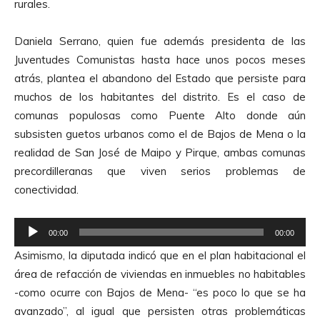
rurales.
Daniela Serrano, quien fue además presidenta de las
Juventudes Comunistas hasta hace unos pocos meses
atrás, plantea el abandono del Estado que persiste para
muchos de los habitantes del distrito. Es el caso de
comunas populosas como Puente Alto donde aún
subsisten guetos urbanos como el de Bajos de Mena o la
realidad de San José de Maipo y Pirque, ambas comunas
precordilleranas que viven serios problemas de
conectividad.
R
00:00
00:00
e
Asimismo, la diputada indicó que en el plan habitacional el
p
área de refacción de viviendas en inmuebles no habitables
r
-como ocurre con Bajos de Mena- “es poco lo que se ha
o
avanzado”, al igual que persisten otras problemáticas
d