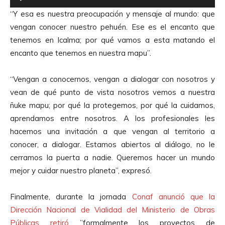
e
“Y esa es nuestra preocupación y mensaje al mundo: que
p
vengan conocer nuestro pehuén. Ese es el encanto que
r
tenemos en Icalma; por qué vamos a esta matando el
o
encanto que tenemos en nuestra mapu”.
d
u
“Vengan a conocernos, vengan a dialogar con nosotros y
c
vean de qué punto de vista nosotros vemos a nuestra
t
ñuke mapu; por qué la protegemos, por qué la cuidamos,
o
aprendamos entre nosotros. A los profesionales les
r
hacemos una invitación a que vengan al territorio a
d
conocer, a dialogar. Estamos abiertos al diálogo, no le
e
cerramos la puerta a nadie. Queremos hacer un mundo
A
mejor y cuidar nuestro planeta”, expresó.
u
d
Finalmente, durante la jornada
Conaf anunció que la
i
Dirección Nacional de Vialidad del Ministerio de Obras
o
Públicas retiró
”formalmente los proyectos de