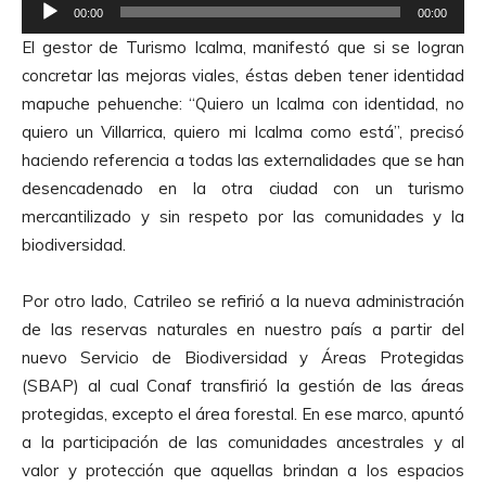
R
o
00:00
00:00
e
El gestor de Turismo Icalma, manifestó que si se logran
p
concretar las mejoras viales, éstas deben tener identidad
r
mapuche pehuenche: “Quiero un Icalma con identidad, no
o
quiero un Villarrica, quiero mi Icalma como está”, precisó
d
haciendo referencia a todas las externalidades que se han
u
desencadenado en la otra ciudad con un turismo
c
mercantilizado y sin respeto por las comunidades y la
t
biodiversidad.
o
r
Por otro lado, Catrileo se refirió a la nueva administración
d
de las reservas naturales en nuestro país a partir del
e
nuevo Servicio de Biodiversidad y Áreas Protegidas
A
(SBAP) al cual Conaf transfirió la gestión de las áreas
u
protegidas, excepto el área forestal. En ese marco, apuntó
d
a la participación de las comunidades ancestrales y al
i
valor y protección que aquellas brindan a los espacios
o