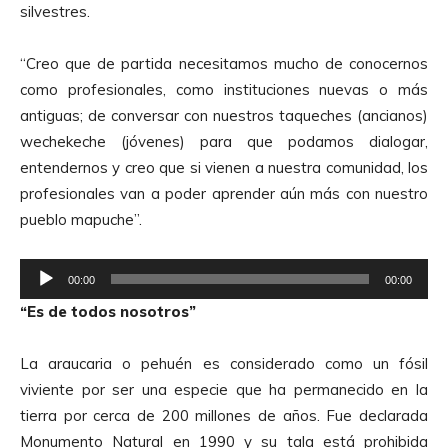
silvestres.
“Creo que de partida necesitamos mucho de conocernos
como profesionales, como instituciones nuevas o más
antiguas; de conversar con nuestros taqueches (ancianos)
wechekeche (jóvenes) para que podamos dialogar,
entendernos y creo que si vienen a nuestra comunidad, los
profesionales van a poder aprender aún más con nuestro
pueblo mapuche”.
R
00:00
00:00
e
“Es de todos nosotros”
p
r
La araucaria o pehuén es considerado como un fósil
o
viviente por ser una especie que ha permanecido en la
d
tierra por cerca de 200 millones de años. Fue declarada
u
Monumento Natural en 1990 y su tala está prohibida