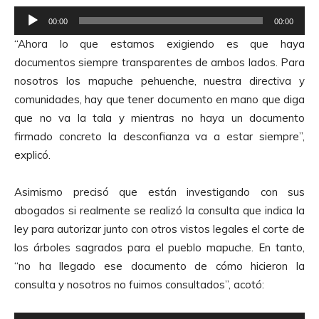
R
00:00
00:00
e
“Ahora lo que estamos exigiendo es que haya
p
documentos siempre transparentes de ambos lados. Para
r
nosotros los mapuche pehuenche, nuestra directiva y
o
comunidades, hay que tener documento en mano que diga
d
que no va la tala y mientras no haya un documento
u
firmado concreto la desconfianza va a estar siempre”,
c
explicó.
t
o
Asimismo precisó que están investigando con sus
r
abogados si realmente se realizó la consulta que indica la
d
ley para autorizar junto con otros vistos legales el corte de
e
los árboles sagrados para el pueblo mapuche. En tanto,
A
“no ha llegado ese documento de cómo hicieron la
u
consulta y nosotros no fuimos consultados”, acotó:
d
i