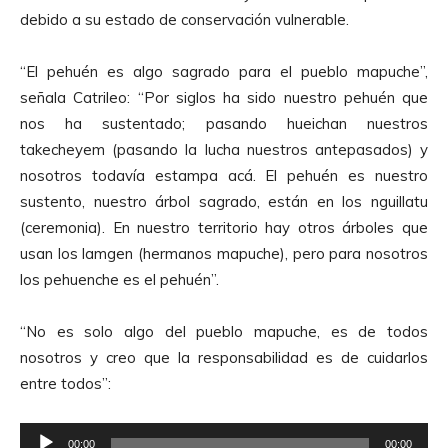
c
debido a su estado de conservación vulnerable.
t
o
“El pehuén es algo sagrado para el pueblo mapuche”,
r
señala Catrileo: “Por siglos ha sido nuestro pehuén que
d
nos ha sustentado; pasando hueichan nuestros
e
takecheyem (pasando la lucha nuestros antepasados) y
A
nosotros todavía estampa acá. El pehuén es nuestro
u
sustento, nuestro árbol sagrado, están en los nguillatu
d
(ceremonia). En nuestro territorio hay otros árboles que
i
usan los lamgen (hermanos mapuche), pero para nosotros
o
los pehuenche es el pehuén”.
“No es solo algo del pueblo mapuche, es de todos
nosotros y creo que la responsabilidad es de cuidarlos
entre todos”:
R
00:00
00:00