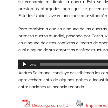
su economía mediante la guerra. Esto se de
u
d
préstamos otorgados para que se peleen estos
d
u
Estados Unidos vive en una constante situación
i
c
o
t
Pero también a que en ninguna de las guerras 
o
primera guerra mundial, pasando por Corea, Viet
r
en ninguno de estos conflictos el teatro de oper
d
cual ninguna de sus empresas o infraestructur
e
A
R
00:00
u
e
Andrés Solimano, concluye describiendo las con
d
p
aprovechamiento de algunos países e industria
i
r
entre naciones un negocio redondo.
o
o
d
u
Descarga como PDF
Imprime est