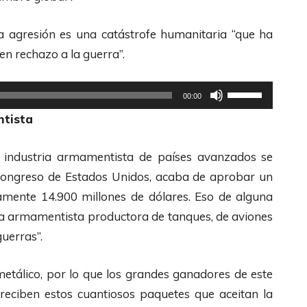
t
e
ta agresión es una catástrofe humanitaria “que ha
c
en rechazo a la guerra”.
l
a
U
00:00
s
t
ntista
d
i
e
l
 industria armamentista de países avanzados se
F
i
el congreso de Estados Unidos, acaba de aprobar un
l
z
camente 14.900 millones de dólares. Eso de alguna
e
a
ria armamentista productora de tanques, de aviones
c
l
guerras”.
h
a
a
s
metálico, por lo que los grandes ganadores de este
s
t
 reciben estos cuantiosos paquetes que aceitan la