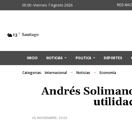
05:00 -Viernes 7 Agosto 2026
RED NAC
13
C
Santiago
INICIO
NOTICIAS
POLITICA
DEPORTES
Categorias:
Internacional
Noticias
Economía
Andrés Solimano 
utilid
15 NOVIEMBRE, 2023