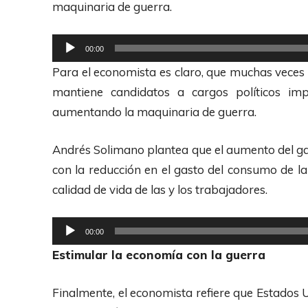
d
maquinaria de guerra.
e
A
R
00:00
u
e
Para el economista es claro, que muchas veces
d
p
mantiene candidatos a cargos políticos imp
i
r
aumentando la maquinaria de guerra.
o
o
d
Andrés Solimano plantea que el aumento del g
u
con la reducción en el gasto del consumo de la 
c
calidad de vida de las y los trabajadores.
t
o
R
00:00
r
e
Estimular la economía con la guerra
d
p
e
r
Finalmente, el economista refiere que Estados 
A
o