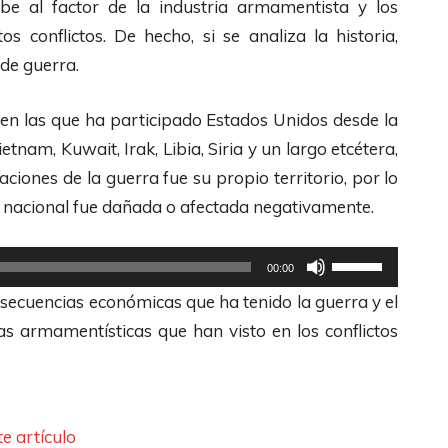
be al factor de la industria armamentista y los
a
r
a
z
 conflictos. De hecho, si se analiza la historia,
u
i
s
a
 de guerra.
m
b
d
l
e
a
e
a
en las que ha participado Estados Unidos desde la
n
/
F
s
nam, Kuwait, Irak, Libia, Siria y un largo etcétera,
t
A
l
t
aciones de la guerra fue su propio territorio, por lo
a
b
e
e
a nacional fue dañada o afectada negativamente.
r
a
c
c
o
j
h
l
U
00:00
d
o
a
a
t
secuencias económicas que ha tenido la guerra y el
i
p
s
s
i
s armamentísticas que han visto en los conflictos
s
a
A
d
l
m
r
r
e
i
i
a
r
F
z
n
a
i
l
a
e artículo