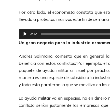
r
d
Por otro lado, el economista constata que es
e
llevado a protestas masivas este fin de semana 
A
u
R
00:00
d
e
Un gran negocio para la industria armame
i
p
o
r
Andres Solimano, comenta que en general la
o
beneficia con estos conflictos:“Por ejemplo, 
d
paquete de ayuda militar a Israel por prácti
u
manera es una especie de subsidio a la indust
c
y toda esta parafernalia que se moviliza en las 
t
o
La ayuda militar va en especies, no en dinero 
r
conflicto serían justamente las empresas que