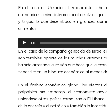
En el caso de Ucrania, el economista señala
económicas a nivel internacional, a raíz de qu
y trigos, lo que desembocó en grandes aumen
alimentos.
R
00:00
e
En el caso de la campaña genocida de Israel en
p
son terribles, aparte de las muchas víctimas civ
r
ha sido arrasada, cuestión que hace que la eco
o
zona vive en un bloqueo económico al menos d
d
u
En el ámbito económico global, los efectos 
c
palpables, sin embargo, el economista advie
t
uniéndose otros países como Irán o El Líbano, 
o
de la energía y el petróleo y también la incerti