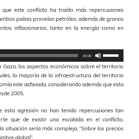
 que este conflicto ha traído más repercusiones
e ambos países proveían petróleo, además de granos
tos inflacionarios, tanto en la energía como en
U
00:00
t
 Gaza, los aspectos económicos sobre el territorio
i
iles, la mayoría de la infraestructura del territorio
l
nomía este asfixiada, considerando además que esta
i
esde 2005.
z
a
de esta agresión no han tenido repercusiones tan
l
rte que de existir una escalada en el conflicto,
a
la situación sería más compleja. “Sobre los precios
s
dumbre global”.