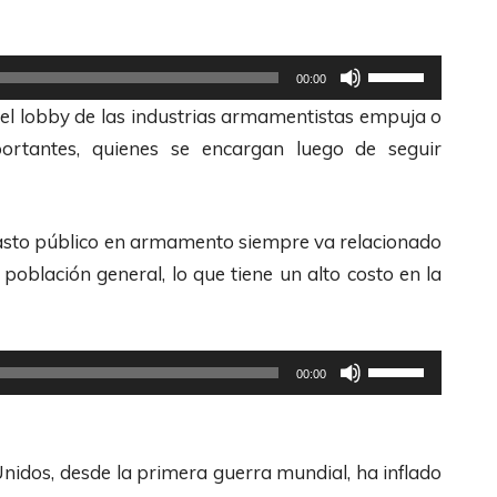
A
e
r
c
r
l
U
00:00
i
a
t
 el lobby de las industrias armamentistas empuja o
b
s
i
ortantes, quienes se encargan luego de seguir
a
d
l
/
e
i
A
F
z
asto público en armamento siempre va relacionado
b
l
a
población general, lo que tiene un alto costo en la
a
e
l
j
c
a
o
h
s
U
00:00
p
a
t
t
a
s
e
i
r
A
c
l
Unidos, desde la primera guerra mundial, ha inflado
a
r
l
i