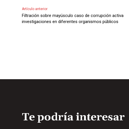
c
Artículo anterior
t
Filtración sobre mayúsculo caso de corrupción activa
o
investigaciones en diferentes organismos públicos
r
d
e
A
u
d
i
o
Te podría interesar