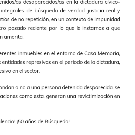
tenidos/as desaparecidos/as en
la dictadura cívico-
as integrales de búsqueda de
verdad, justicia real y
ntías de no repetición,
en un contexto de impunidad
stro pasado
reciente por lo que le instamos a que
ón
amerita.
erentes inmuebles en el entorno de Casa
Memoria,
s entidades represivas en el
periodo de la dictadura,
sivo en el sector.
ondan o no a una persona detenida
desparecida, se
tuaciones como esta, generan
una revictimización en
ilencio! ¡50 años de Búsqueda!