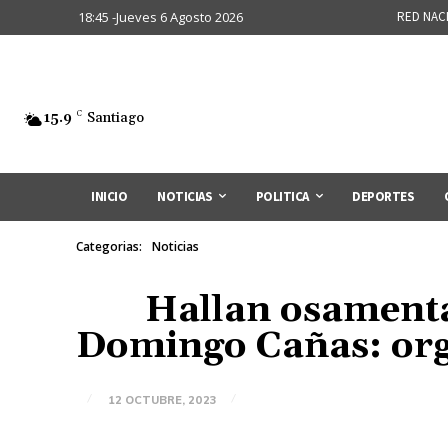
18:45 -Jueves 6 Agosto 2026
RED NAC
15.9
C
Santiago
INICIO
NOTICIAS
POLITICA
DEPORTES
Categorias:
Noticias
Hallan osamenta
Domingo Cañas: orga
12 OCTUBRE, 2023