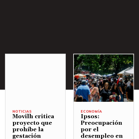
i
b
a
/
A
b
a
j
o
p
a
r
a
NOTICIAS
ECONOMÍA
Movilh critica
Ipsos:
a
proyecto que
Preocupación
u
prohíbe la
por el
m
gestación
desempleo en