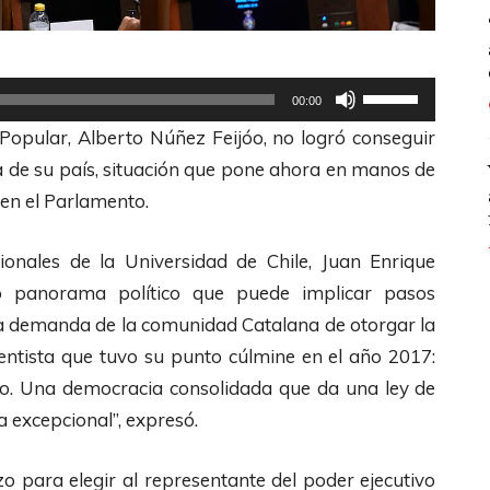
U
00:00
t
Popular, Alberto Núñez Feijóo, no logró conseguir
i
ra de su país, situación que pone ahora en manos de
l
 en el Parlamento.
i
z
cionales de la Universidad de Chile, Juan Enrique
a
o panorama político que puede implicar pasos
l
n la demanda de la comunidad Catalana de otorgar la
a
entista que tuvo su punto cúlmine en el año 2017:
s
año. Una democracia consolidada que da una ley de
t
a excepcional”, expresó.
e
c
o para elegir al representante del poder ejecutivo