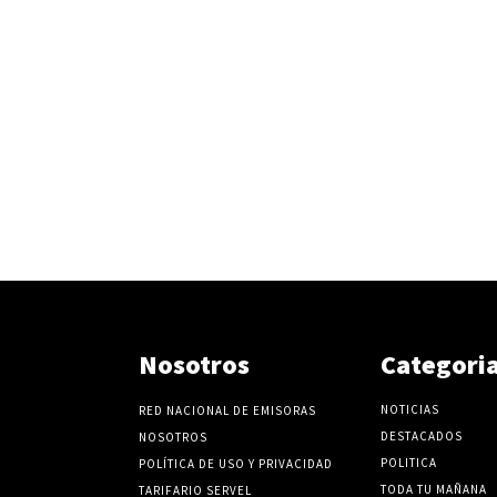
e
l
v
o
l
u
m
e
n
.
Nosotros
Categori
NOTICIAS
RED NACIONAL DE EMISORAS
DESTACADOS
NOSOTROS
POLITICA
POLÍTICA DE USO Y PRIVACIDAD
TODA TU MAÑANA
TARIFARIO SERVEL