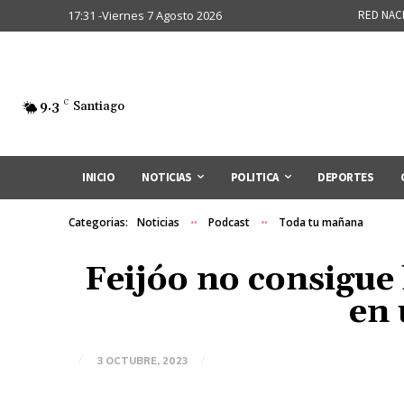
17:31 -Viernes 7 Agosto 2026
RED NAC
9.3
C
Santiago
INICIO
NOTICIAS
POLITICA
DEPORTES
Categorias:
Noticias
Podcast
Toda tu mañana
Feijóo no consigue 
en 
3 OCTUBRE, 2023