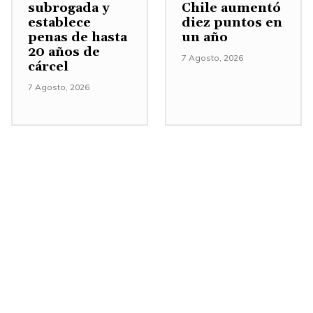
subrogada y
Chile aumentó
e
establece
diez puntos en
n
penas de hasta
un año
20 años de
t
7 Agosto, 2026
cárcel
a
7 Agosto, 2026
r
o
d
i
s
m
i
n
u
i
r