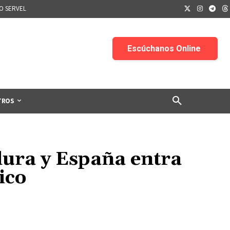
IO SERVEL
TROS
idura y España entra
tico