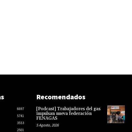
as
Recomendados
[Podcast] Trabajadores del gas
6697
impulsan nueva federación
5741
FENAGAS
3553
5 Agosto, 2026
2501