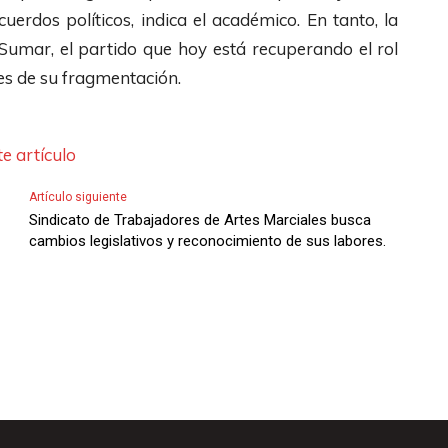
l
uerdos políticos, indica el académico. En tanto, la
a
 Sumar, el partido que hoy está recuperando el rol
s
es de su fragmentación.
d
e
e artículo
F
l
Artículo siguiente
e
Sindicato de Trabajadores de Artes Marciales busca
cambios legislativos y reconocimiento de sus labores.
c
h
a
s
A
r
r