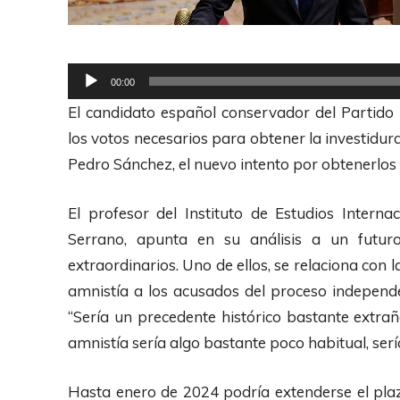
R
00:00
e
El candidato español conservador del Partido 
p
los votos necesarios para obtener la investidu
r
Pedro Sánchez, el nuevo intento por obtenerlos
o
d
El profesor del Instituto de Estudios Interna
u
Serrano, apunta en su análisis a un futur
c
extraordinarios. Uno de ellos, se relaciona co
t
amnistía a los acusados del proceso independ
o
“Sería un precedente histórico bastante extr
r
amnistía sería algo bastante poco habitual, serí
d
e
Hasta enero de 2024 podría extenderse el plaz