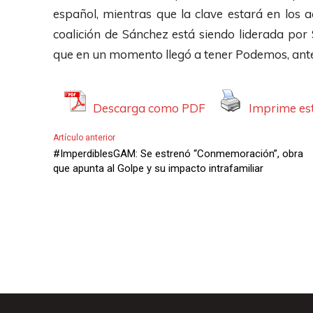
A
español, mientras que la clave estará en los ac
u
coalición de Sánchez está siendo liderada por
d
que en un momento llegó a tener Podemos, ant
i
o
Descarga como PDF
Imprime est
Artículo anterior
#ImperdiblesGAM: Se estrenó “Conmemoración”, obra
que apunta al Golpe y su impacto intrafamiliar