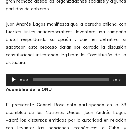
gran rechazó desde las organizaciones sociales y algunos
r
partidos de gobierno.
d
e
Juan Andrés Lagos manifiesta que la derecha chilena, con
A
fuertes tintes antidemocráticos, levantara una campaña
u
brutal respaldando su opción y que, en definitiva, si
d
sabotean este proceso darán por cerrada la discusión
i
constitucional intentando legitimar la Constitución de la
o
dictadura.
R
00:00
00:00
e
Asamblea de la ONU
p
r
El presidente Gabriel Boric está participando en la 78
o
asamblea de las Naciones Unidas, Juan Andrés Lagos
d
valoró los discursos emitidos por la autoridad en relación
u
con levantar las sanciones económicas a Cuba y
c