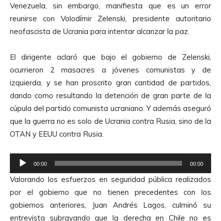
Venezuela, sin embargo, manifiesta que es un error
t
reunirse con Volodímir Zelenski, presidente autoritario
o
neofascista de Ucrania para intentar alcanzar la paz.
r
d
El dirigente aclaró que bajo el gobierno de Zelenski,
e
ocurrieron 2 masacres a jóvenes comunistas y de
A
izquierda, y se han proscrito gran cantidad de partidos,
u
dando como resultando la detención de gran parte de la
d
cúpula del partido comunista ucraniano. Y además aseguró
i
que la guerra no es solo de Ucrania contra Rusia, sino de la
o
OTAN y EEUU contra Rusia.
R
00:00
00:00
e
Valorando los esfuerzos en seguridad pública realizados
p
por el gobierno que no tienen precedentes con los
r
gobiernos anteriores, Juan Andrés Lagos, culminó su
o
entrevista subrayando que la derecha en Chile no es