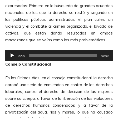
A
expresados: Primero en la búsqueda de grandes acuerdos
u
nacionales de los que la derecha se restó, y segundo en
d
las políticas públicas administradas, el plan calles sin
i
violencia y el combate al crimen organizado, el lavado de
o
activos, que están dando resultados en ambas
macrozonas que se veían como las más problemáticas.
R
00:00
00:00
e
Consejo Constitucional
p
r
En los últimos días, en el consejo constitucional, la derecha
o
aprobó una serie de enmiendas en contra de los derechos
d
laborales, contra el derecho de decisión de las mujeres
u
sobre su cuerpo, a favor de la liberación de los violadores
c
de derechos humanos condenados y a favor de la
t
privatización del agua, ríos y mares, lo que ha causado
o