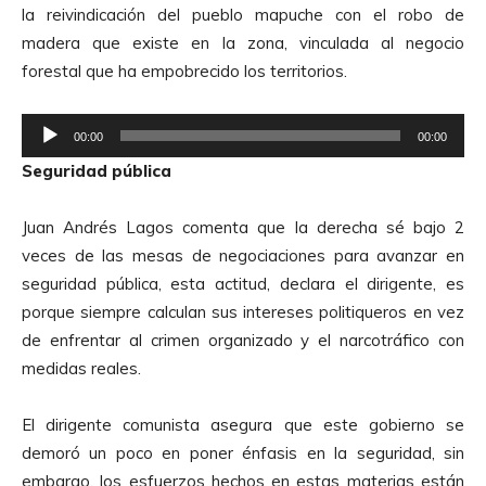
la reivindicación del pueblo mapuche con el robo de
i
madera que existe en la zona, vinculada al negocio
o
forestal que ha empobrecido los territorios.
R
00:00
00:00
e
Seguridad pública
p
r
Juan Andrés Lagos comenta que la derecha sé bajo 2
o
veces de las mesas de negociaciones para avanzar en
d
seguridad pública, esta actitud, declara el dirigente, es
u
porque siempre calculan sus intereses politiqueros en vez
c
de enfrentar al crimen organizado y el narcotráfico con
t
medidas reales.
o
r
El dirigente comunista asegura que este gobierno se
d
demoró un poco en poner énfasis en la seguridad, sin
e
embargo, los esfuerzos hechos en estas materias están