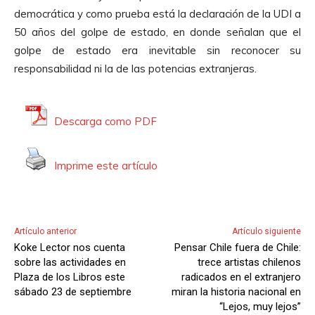
d
democrática y como prueba está la declaración de la UDI a
u
50 años del golpe de estado, en donde señalan que el
c
golpe de estado era inevitable sin reconocer su
t
responsabilidad ni la de las potencias extranjeras.
o
r
d
Descarga como PDF
e
A
Imprime este artículo
u
d
i
o
Artículo anterior
Artículo siguiente
Koke Lector nos cuenta
Pensar Chile fuera de Chile:
sobre las actividades en
trece artistas chilenos
Plaza de los Libros este
radicados en el extranjero
sábado 23 de septiembre
miran la historia nacional en
“Lejos, muy lejos”