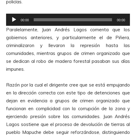
policías.
R
00:00
00:00
e
Paralelamente, Juan Andrés Lagos comenta que los
p
gobiernos anteriores, y particularmente el de Piñera,
r
criminalizaron y llevaron la represión hasta las
o
comunidades, mientras grupos de crimen organizado que
d
se dedican al robo de madera forestal pasaban sus días
u
impunes.
c
t
Razón por la cual el dirigente cree que se está empujando
o
en la dirección correcta con este tipo de detenciones que
r
dejan en evidencia a grupos de crimen organizado que
d
funcionan en complicidad con la corrupción de la zona y
e
ejerciendo presión sobre las comunidades. Juan Andrés
A
Lagos sostiene que el proceso de devolución de tierras al
u
pueblo Mapuche debe seguir reforzándose, distinguiendo
d