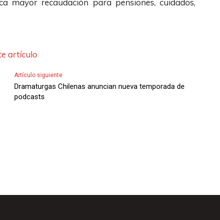
sca mayor recaudación para pensiones, cuidados,
e
F
l
e artículo
e
c
Artículo siguiente
h
Dramaturgas Chilenas anuncian nueva temporada de
podcasts
a
s
A
r
r
i
b
a
/