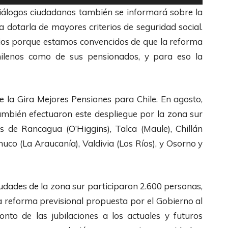
t
 diálogos ciudadanos también se informará sobre la
i
ra dotarla de mayores criterios de seguridad social.
l
orios porque estamos convencidos de que la reforma
i
chilenos como de sus pensionados, y para eso la
z
a
l
 la Gira Mejores Pensiones para Chile. En agosto,
a
también efectuaron este despliegue por la zona sur
s
es de Rancagua (O’Higgins), Talca (Maule), Chillán
t
uco (La Araucanía), Valdivia (Los Ríos), y Osorno y
e
c
l
iudades de la zona sur participaron 2.600 personas,
a
la reforma previsional propuesta por el Gobierno al
s
nto de las jubilaciones a los actuales y futuros
d