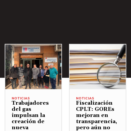
A
b
a
j
o
p
a
r
a
a
u
m
NOTICIAS
NOTICIAS
Trabajadores
Fiscalización
e
del gas
CPLT: GOREs
n
impulsan la
mejoran en
creación de
transparencia,
t
nueva
pero aún no