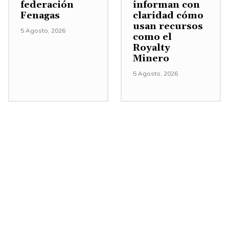
a
federación
informan con
Fenagas
claridad cómo
r
usan recursos
o
5 Agosto, 2026
como el
d
Royalty
Minero
i
5 Agosto, 2026
s
m
i
n
u
i
r
e
l
v
o