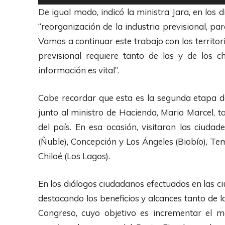
e
De igual modo, indicó la ministra Jara, en los
p
“reorganización de la industria previsional, pa
r
Vamos a continuar este trabajo con los territ
o
previsional requiere tanto de las y de los 
d
información es vital”.
u
c
Cabe recordar que esta es la segunda etapa de
t
junto al ministro de Hacienda, Mario Marcel, 
o
del país. En esa ocasión, visitaron las ciudad
r
(Ñuble), Concepción y Los Ángeles (Biobío), Tem
d
Chiloé (Los Lagos).
e
A
En los diálogos ciudadanos efectuados en las c
u
destacando los beneficios y alcances tanto de 
d
Congreso, cuyo objetivo es incrementar el mo
i