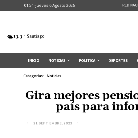
01:54 -Jueves 6 Agosto 2026
RED NAC
13.3
C
Santiago
INICIO
NOTICIAS
POLITICA
DEPORTES
Categorias:
Noticias
Gira mejores pensio
país para info
21 SEPTIEMBRE, 2023