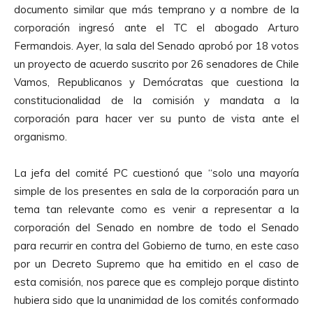
documento similar que más temprano y a nombre de la
r
corporación ingresó ante el TC el abogado Arturo
o
Fermandois. Ayer, la sala del Senado aprobó por 18 votos
d
un proyecto de acuerdo suscrito por 26 senadores de Chile
u
Vamos, Republicanos y Demócratas que cuestiona la
c
constitucionalidad de la comisión y mandata a la
t
corporación para hacer ver su punto de vista ante el
o
organismo.
r
d
La jefa del comité PC cuestionó que “solo una mayoría
e
simple de los presentes en sala de la corporación para un
A
tema tan relevante como es venir a representar a la
u
corporación del Senado en nombre de todo el Senado
d
para recurrir en contra del Gobierno de turno, en este caso
i
por un Decreto Supremo que ha emitido en el caso de
o
esta comisión, nos parece que es complejo porque distinto
hubiera sido que la unanimidad de los comités conformado